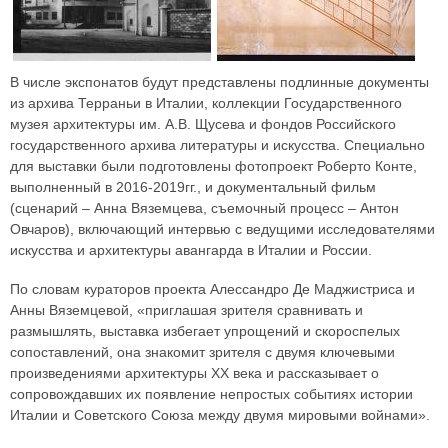
В числе экспонатов будут представлены подлинные документы
из архива Терраньи в Италии, коллекции Государственного
музея архитектуры им. А.В. Щусева и фондов Российского
государственного архива литературы и искусства. Специально
для выставки были подготовлены фотопроект Роберто Конте,
выполненный в 2016-2019гг., и документальный фильм
(сценарий – Анна Вяземцева, съемочный процесс – Антон
Овчаров), включающий интервью с ведущими исследователями
искусства и архитектуры авангарда в Италии и России.
По словам кураторов проекта Алессандро Де Маджистриса и
Анны Вяземцевой, «приглашая зрителя сравнивать и
размышлять, выставка избегает упрощений и скороспелых
сопоставлений, она знакомит зрителя с двумя ключевыми
произведениями архитектуры ХХ века и рассказывает о
сопровождавших их появление непростых событиях истории
Италии и Советского Союза между двумя мировыми войнами».