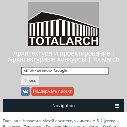
Архитектура и проектирование |
Архитектурные конкурсы | Totalarch
Navigation
Вы здесь
Главная
»
Новости
»
Музей архитектуры имени А.В. Щусева
»
Выставка «Терраньи и Голосов: Новокомум в Комо – Клуб им.