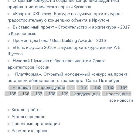
Открытый конкурс на создание концепции айдентики
природно-исторического парка «Кусково»
«Квартал XXI века». Конкурс на лучшую архитектурно-
градостроительную концепцию объекта в Иркутске
Выставочный проект «Строительство и архитектура - 2017»
в Красноярске
Премия Дом Года / Best Building Awards - 2016
«Ночь искусств 2016» в музее архитектуры имени А.В.
Щусева
Николай Шумаков избран президентом Союза
архитекторов России
«ПлатФорма». Открытый молодежный конкурс на проект
остановки общественного транспорта. Санкт-Петербург
Страницы
« первая
‹ предыдущая
…
161
162
163
164
165
166
167
168
169
следующая ›
последняя »
все новости
Каталог работ
Авторы проектов
Проектные организации
Разместить проект