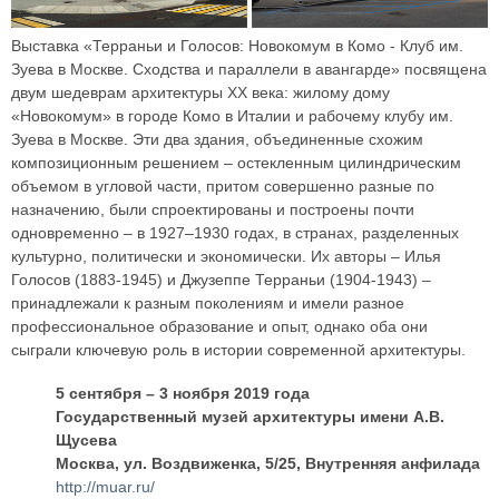
Выставка «Терраньи и Голосов: Новокомум в Комо - Клуб им.
Зуева в Москве. Сходства и параллели в авангарде» посвящена
двум шедеврам архитектуры ХХ века: жилому дому
«Новокомум» в городе Комо в Италии и рабочему клубу им.
Зуева в Москве. Эти два здания, объединенные схожим
композиционным решением – остекленным цилиндрическим
объемом в угловой части, притом совершенно разные по
назначению, были спроектированы и построены почти
одновременно – в 1927–1930 годах, в странах, разделенных
культурно, политически и экономически. Их авторы – Илья
Голосов (1883-1945) и Джузеппе Терраньи (1904-1943) –
принадлежали к разным поколениям и имели разное
профессиональное образование и опыт, однако оба они
сыграли ключевую роль в истории современной архитектуры.
5 сентября – 3 ноября 2019 года
Государственный музей архитектуры имени А.В.
Щусева
Москва, ул. Воздвиженка, 5/25, Внутренняя анфилада
http://muar.ru/