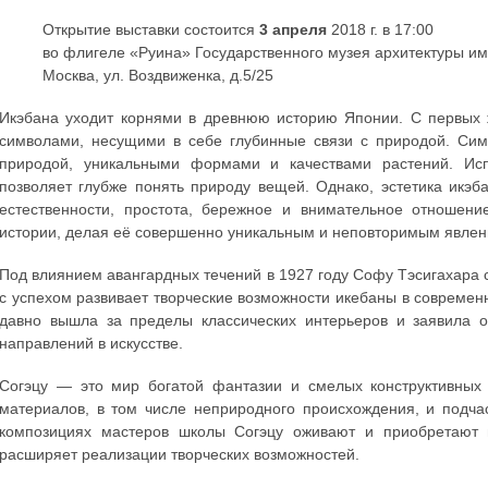
Открытие выставки состоится
3 апреля
2018 г. в 17:00
во флигеле «Руина» Государственного музея архитектуры им
Москва, ул. Воздвиженка, д.5/25
Икэбана уходит корнями в древнюю историю Японии. С первых ж
символами, несущими в себе глубинные связи с природой. Сим
природой, уникальными формами и качествами растений. Исп
позволяет глубже понять природу вещей. Однако, эстетика икэ
естественности, простота, бережное и внимательное отношен
истории, делая её совершенно уникальным и неповторимым явлени
Под влиянием авангардных течений в 1927 году Софу Тэсигахара 
с успехом развивает творческие возможности икебаны в совреме
давно вышла за пределы классических интерьеров и заявила 
направлений в искусстве.
Согэцу — это мир богатой фантазии и смелых конструктивных
материалов, в том числе неприродного происхождения, и подча
композициях мастеров школы Согэцу оживают и приобретают но
расширяет реализации творческих возможностей.