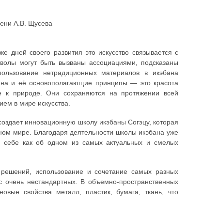
ени А.В. Щусева
е дней своего развития это искусство связывается с
волы могут быть вызваны ассоциациями, подсказаны
ользование нетрадиционных материалов в икэбана
бана и её основополагающие принципы — это красота
ие к природе. Они сохраняются на протяжении всей
ем в мире искусства.
создает инновационную школу икэбаны Согэцу, которая
нном мире. Благодаря деятельности школы икэбана уже
о себе как об одном из самых актуальных и смелых
 решений, использование и сочетание самых разных
с очень нестандартных. В объемно-пространственных
вые свойства металл, пластик, бумага, ткань, что