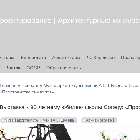
роектирование | Архитектурные конкурсы
Авторы
Библиотека
Архитекторы
Ле Корбюзье
Проекти
Восток
СССР
Обратная связь
Вы здесь
Главная
»
Новости
»
Музей архитектуры имени А.В. Щусева
» Выста
«Пространство символов»
Выставка к 90-летнему юбилею школы Согэцу: «Про
Музей архитектуры имени А.В. Щусева
Архив новостей