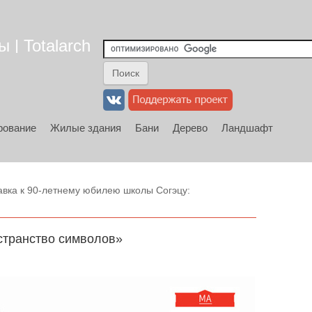
 | Totalarch
рование
Жилые здания
Бани
Дерево
Ландшафт
вка к 90-летнему юбилею школы Согэцу:
странство символов»