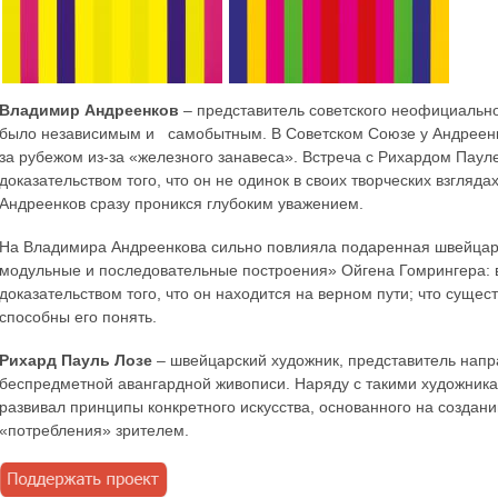
Владимир Андреенков
– представитель советского неофициальног
было независимым и самобытным. В Советском Союзе у Андреенко
за рубежом из-за «железного занавеса». Встреча с Рихардом Паул
доказательством того, что он не одинок в своих творческих взгляд
Андреенков сразу проникся глубоким уважением.
На Владимира Андреенкова сильно повлияла подаренная швейцар
модульные и последовательные построения» Ойгена Гомрингера: в
доказательством того, что он находится на верном пути; что сущес
способны его понять.
Рихард Пауль Лозе
– швейцарский художник, представитель напра
беспредметной авангардной живописи. Наряду с такими художникам
развивал принципы конкретного искусства, основанного на создани
«потребления» зрителем.