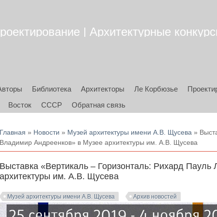
роектирование | Архитектурные конкурсы
Авторы
Библиотека
Архитекторы
Ле Корбюзье
Проекти
Восток
СССР
Обратная связь
Вы здесь
Главная
»
Новости
»
Музей архитектуры имени А.В. Щусева
» Выста
Владимир Андреенков» в Музее архитектуры им. А.В. Щусева
Выставка «Вертикаль – Горизонталь: Рихард Пауль 
архитектуры им. А.В. Щусева
Музей архитектуры имени А.В. Щусева
Архив новостей