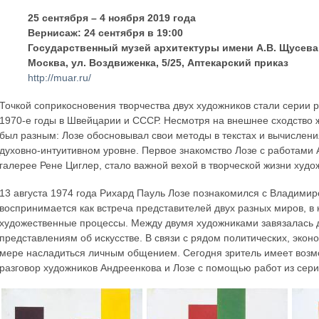
25 сентября – 4 ноября 2019 года
Вернисаж: 24 сентября в 19:00
Государственный музей архитектуры имени А.В. Щусева
Москва, ул. Воздвиженка, 5/25, Аптекарский приказ
http://muar.ru/
Точкой соприкосновения творчества двух художников стали серии 
1970-е годы в Швейцарии и СССР. Несмотря на внешнее сходство
был разным: Лозе обосновывал свои методы в текстах и вычислени
духовно-интуитивном уровне. Первое знакомство Лозе с работами 
галерее Рене Циглер, стало важной вехой в творческой жизни худо
13 августа 1974 года Рихард Пауль Лозе познакомился с Владими
воспринимается как встреча представителей двух разных миров, в 
художественные процессы. Между двумя художниками завязалась 
представлениям об искусстве. В связи с рядом политических, экон
мере насладиться личным общением. Сегодня зритель имеет возмо
разговор художников Андреенкова и Лозе с помощью работ из сери