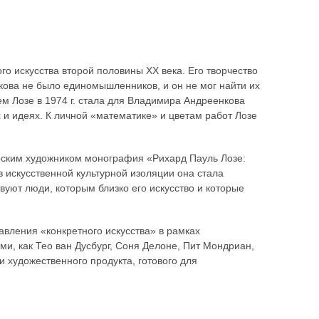
о искусства второй половины XX века. Его творчество
ва не было единомышленников, и он не мог найти их
ем Лозе в 1974 г. стала для Владимира Андреенкова
ах и идеях. К личной «математике» и цветам работ Лозе
ским художником монография «Рихард Пауль Лозе:
 искусственной культурной изоляции она стала
твуют люди, которым близко его искусство и которые
вления «конкретного искусства» в рамках
и, как Тео ван Дусбург, Соня Делоне, Пит Мондриан,
и художественного продукта, готового для