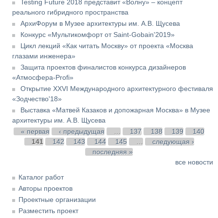
Testing Future 2018 представит «Волну» – концепт
реального гибридного пространства
АрхиФорум в Музее архитектуры им. А.В. Щусева
Конкурс «Мультикомфорт от Saint-Gobain'2019»
Цикл лекций «Как читать Москву» от проекта «Москва
глазами инженера»
Защита проектов финалистов конкурса дизайнеров
«Атмосфера-Profi»
Открытие XXVI Международного архитектурного фестиваля
«Зодчество'18»
Выставка «Матвей Казаков и допожарная Москва» в Музее
архитектуры им. А.В. Щусева
Страницы
« первая
‹ предыдущая
…
137
138
139
140
141
142
143
144
145
…
следующая ›
последняя »
все новости
Каталог работ
Авторы проектов
Проектные организации
Разместить проект