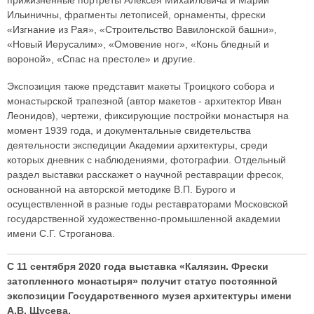
прижизненные портреты Алексея Михайловича и Марии
Ильиничны, фрагменты летописей, орнаменты, фрески
«Изгнание из Рая», «Строительство Вавилонской башни»,
«Новый Иерусалим», «Омовение ног», «Конь бледный и
вороной», «Спас на престоле» и другие.
Экспозиция также представит макеты Троицкого собора и
монастырской трапезной (автор макетов - архитектор Иван
Леонидов), чертежи, фиксирующие постройки монастыря на
момент 1939 года, и документальные свидетельства
деятельности экспедиции Академии архитектуры, среди
которых дневник с наблюдениями, фотографии. Отдельный
раздел выставки расскажет о научной реставрации фресок,
основанной на авторской методике В.П. Бурого и
осуществленной в разные годы реставраторами Московской
государственной художественно-промышленной академии
имени С.Г. Строганова.
С 11 сентября 2020 года выставка «Калязин. Фрески
затопленного монастыря» получит статус постоянной
экспозиции Государственного музея архитектуры имени
А.В. Щусева.