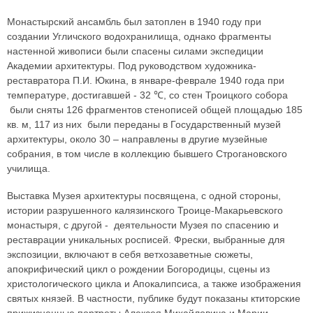
Монастырский ансамбль был затоплен в 1940 году при
создании Угличского водохранилища, однако фрагменты
настенной живописи были спасены силами экспедиции
Академии архитектуры. Под руководством художника-
реставратора П.И. Юкина, в январе-феврале 1940 года при
температуре, достигавшей - 32 ℃, со стен Троицкого собора
были сняты 126 фрагментов стенописей общей площадью 185
кв. м, 117 из них были переданы в Государственный музей
архитектуры, около 30 – направлены в другие музейные
собрания, в том числе в коллекцию бывшего Строгановского
училища.
Выставка Музея архитектуры посвящена, с одной стороны,
истории разрушенного калязинского Троице-Макарьевского
монастыря, с другой - деятельности Музея по спасению и
реставрации уникальных росписей. Фрески, выбранные для
экспозиции, включают в себя ветхозаветные сюжеты,
апокрифический цикл о рождении Богородицы, сцены из
христологического цикла и Апокалипсиса, а также изображения
святых князей. В частности, публике будут показаны ктиторские