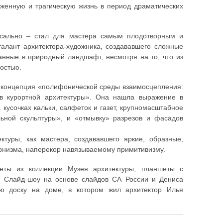
женную и трагическую жизнь в период драматических
ксально – стал для мастера самым плодотворным и
талант архитектора-художника, создававшего сложные
анные в природный ландшафт, несмотря на то, что из
ностью.
а концепция «полифонической среды взаимосцепления:
тв курортной архитектуры». Она нашла выражение в
кусочках кальки, салфеток и газет, крупномасштабное
ьной скульптуры», и «отмывку» разрезов и фасадов
туры, как мастера, создававшего яркие, образные,
рнизма, наперекор навязываемому примитивизму.
еты из коллекции Музея архитектуры, планшеты с
. Слайд-шоу на основе слайдов СА России и Дениса
ую доску на доме, в котором жил архитектор Илья