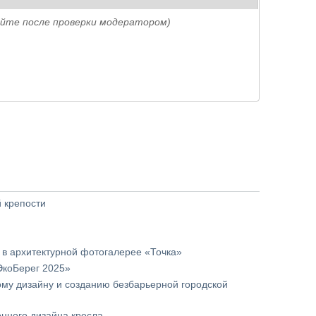
айте после проверки модератором)
й крепости
 в архитектурной фотогалерее «Точка»
ЭкоБерег 2025»
ому дизайну и созданию безбарьерной городской
ионного дизайна кресла