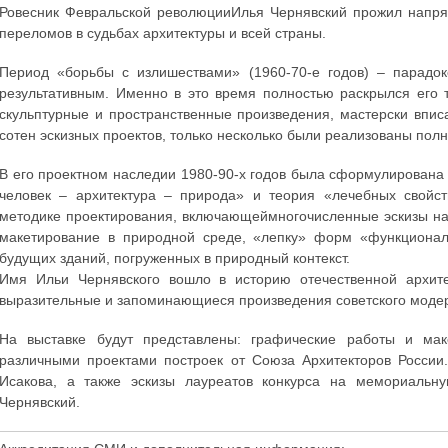
Ровесник Февральской революцииИлья Чернявский прожил напря
переломов в судьбах архитектуры и всей страны.
Период «борьбы с излишествами» (1960-70-е годов) – парадо
результативным. Именно в это время полностью раскрылся его 
скульптурные и пространственные произведения, мастерски впис
сотен эскизных проектов, только несколько были реализованы пол
В его проектном наследии 1980-90-х годов была сформулирован
человек – архитектура – природа» и теория «лечебных свойс
методике проектирования, включающеймногочисленные эскизы на 
макетирование в природной среде, «лепку» форм «функционал
будущих зданий, погруженных в природный контекст.
Имя Ильи Чернявского вошло в историю отечественной архитек
выразительные и запоминающиеся произведения советского моде
На выставке будут представлены: графические работы и мак
различными проектами построек от Союза Архитекторов России
Исакова, а также эскизы лауреатов конкурса на мемориальн
Чернявский.