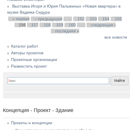
Выставка Игоря и Юрия Пальминых «Новая квартира» в
музее Вадима Сидура
Страницы
« первая
‹ предыдущая
…
152
153
154
155
156
157
158
159
160
…
следующая ›
последняя »
все новости
Каталог работ
Авторы проектов
Проектные организации
Разместить проект
Концепция - Проект - Здание
Проекты и концепции