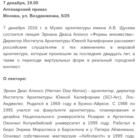
7 декабря, 19.00
Аптекарский приказ
Москва, ул. Воздвиженка, 5/25
7 декабря 2016 г. в Музее архитектуры имени А.В. Щусева
состоится лекция Эрнана Диаса Алонсо «Формы множества».
Директор Института Архитектуры Южной Калифорнии расскажет
российским слушателям о тех изменениях в мировой
архитектуре, которые произошли за последние двадцать лет, а
также о переходе виртуальных форм в реальный городской
контекст.
О лекторе:
Эрнан Диас Алонсо (Hernan Diaz Alonso) - архитектор, директор
Института Архитектуры Южной Калифорнии (SCI-Arc), Лос-
Анджелес. Родился в 1969 году в Буэнос-Айресе. С 1988 по
1995 учился на факультете архитектуры, планирования и
дизайна Национального университета Розарио в Аргентине.
Окончил Колумбийский университет в 1999 году. Работал в
бюро Энрика Мираллеса в Барселоне и у Питера Айзенмана.
Основал собственную мастерскую «Xefirotarch» в 1999 году.