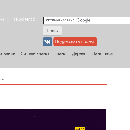
 | Totalarch
рование
Жилые здания
Бани
Дерево
Ландшафт
и»