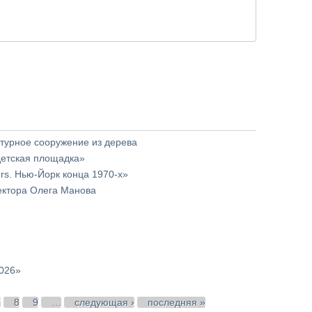
урное сооружение из дерева
детская площадка»
rs. Нью-Йорк конца 1970-х»
тектора Олега Манова
2026»
7
8
9
…
следующая ›
последняя »