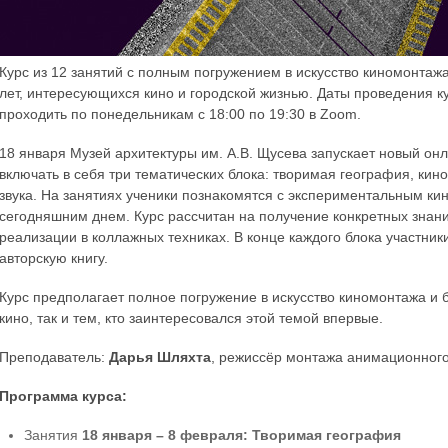
Курс из 12 занятий с полным погружением в искусство киномонтаж
лет, интересующихся кино и городской жизнью. Даты проведения кур
проходить по понедельникам с 18:00 по 19:30 в Zoom.
18 января Музей архитектуры им. А.В. Щусева запускает новый онл
включать в себя три тематических блока: творимая география, кин
звука. На занятиях ученики познакомятся с экспериментальным кин
сегодняшним днем. Курс рассчитан на получение конкретных знани
реализации в коллажных техниках. В конце каждого блока участни
авторскую книгу.
Курс предполагает полное погружение в искусство киномонтажа и б
кино, так и тем, кто заинтересовался этой темой впервые.
Преподаватель:
Дарья Шляхта
, режиссёр монтажа анимационного
Программа курса:
Занятия
18 января – 8 февраля: Творимая география