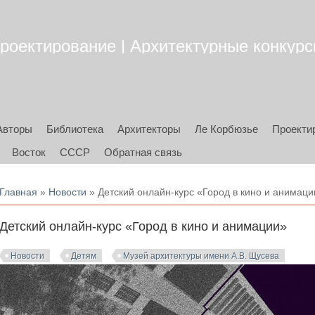
роектирование | Архитектурные конкурсы
Авторы
Библиотека
Архитекторы
Ле Корбюзье
Проекти
Восток
СССР
Обратная связь
Вы здесь
Главная
»
Новости
» Детский онлайн-курс «Город в кино и анимаци
Детский онлайн-курс «Город в кино и анимации»
Новости
Детям
Музей архитектуры имени А.В. Щусева