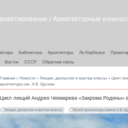
роектирование | Архитектурные конкурсы
Авторы
Библиотека
Архитекторы
Ле Корбюзье
Проекти
Восток
СССР
Обратная связь
Вы здесь
Главная
»
Новости
»
Лекции, дискуссии и мастер-классы
» Цикл ле
архитектуры им. А.В. Щусева
Цикл лекций Андрея Чекмарева «Закрома Родины» в
Лекции, дискуссии и мастер-классы
Музей архитектуры имени А.В. Щ