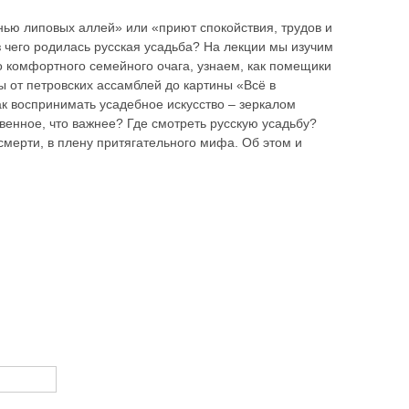
ью липовых аллей» или «приют спокойствия, трудов и
з чего родилась русская усадьба? На лекции мы изучим
о комфортного семейного очага, узнаем, как помещики
 от петровских ассамблей до картины «Всё в
к воспринимать усадебное искусство – зеркалом
венное, что важнее? Где смотреть русскую усадьбу?
 смерти, в плену притягательного мифа. Об этом и