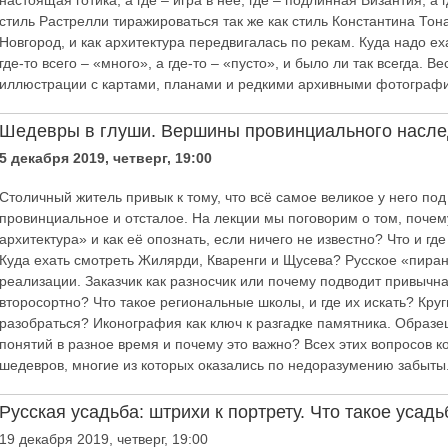
настоящая готика, а где – игра в неё, где – подлинная Византия, а
стиль Растрелли тиражироваться так же как стиль Константина Тон
Новгород, и как архитектура передвигалась по рекам. Куда надо ех
где-то всего – «много», а где-то – «пусто», и было ли так всегда. 
иллюстрации с картами, планами и редкими архивными фотограф
Шедевры в глуши. Вершины провинциального насл
5 декабря 2019, четверг, 19:00
Столичный житель привык к тому, что всё самое великое у него под
провинциальное и отсталое. На лекции мы поговорим о том, почему
архитектура» и как её опознать, если ничего не известно? Что и гд
Куда ехать смотреть Жилярди, Кваренги и Щусева? Русское «пиран
реализации. Заказчик как разносчик или почему подводит привычна
второсортно? Что такое региональные школы, и где их искать? Круги
разобраться? Иконография как ключ к разгадке памятника. Образец
понятий в разное время и почему это важно? Всех этих вопросов 
шедевров, многие из которых оказались по недоразумению забыты
Русская усадьба: штрихи к портрету. Что такое усадь
19 декабря 2019, четверг, 19:00