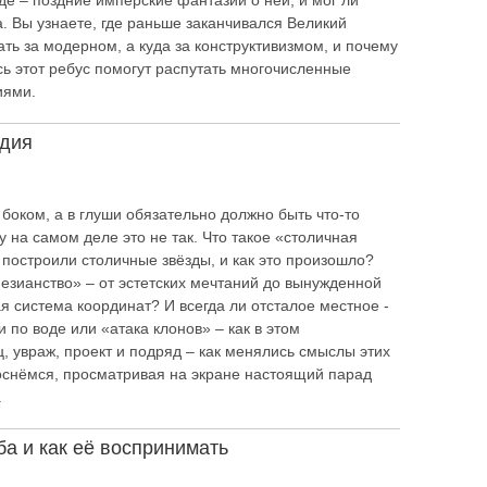
 где – поздние имперские фантазии о ней, и мог ли
а. Вы узнаете, где раньше заканчивался Великий
ать за модерном, а куда за конструктивизмом, и почему
Весь этот ребус помогут распутать многочисленные
иями.
едия
 боком, а в глуши обязательно должно быть что-то
 на самом деле это не так. Что такое «столичная
е построили столичные звёзды, и как это произошло?
езианство» – от эстетских мечтаний до вынужденной
я система координат? И всегда ли отсталое местное -
 по воде или «атака клонов» – как в этом
, увраж, проект и подряд – как менялись смыслы этих
коснёмся, просматривая на экране настоящий парад
.
ба и как её воспринимать