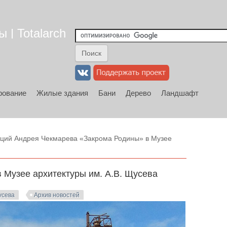
 | Totalarch
рование
Жилые здания
Бани
Дерево
Ландшафт
кций Андрея Чекмарева «Закрома Родины» в Музее
 Музее архитектуры им. А.В. Щусева
усева
Архив новостей