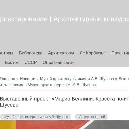
роектирование | Архитектурные конкурсы
Авторы
Библиотека
Архитекторы
Ле Корбюзье
Проекти
Восток
СССР
Обратная связь
Вы здесь
Главная
»
Новости
»
Музей архитектуры имени А.В. Щусева
» Выста
итальянски» в Музее архитектуры им. А.В. Щусева
Выставочный проект «Марио Беллини. Красота по-ит
Щусева
Музей архитектуры имени А.В. Щусева
Архив новостей