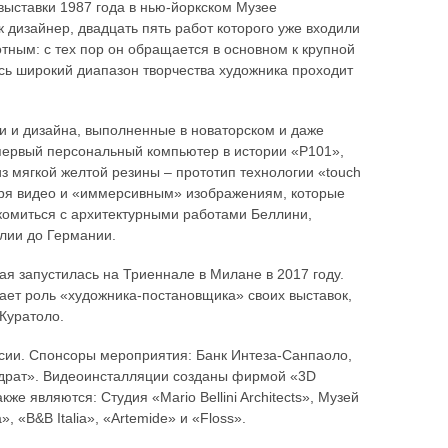
выставки 1987 года в нью-йоркском Музее
 дизайнер, двадцать пять работ которого уже входили
тным: с тех пор он обращается в основном к крупной
есь широкий диапазон творчества художника проходит
и и дизайна, выполненные в новаторском и даже
первый персональный компьютер в истории «P101»,
з мягкой желтой резины – прототип технологии «touch
даря видео и «иммерсивным» изображениям, которые
комиться с архитектурными работами Беллини,
алии до Германии.
ая запустилась на Триеннале в Милане в 2017 году.
ает роль «художника-постановщика» своих выставок,
Куратоло.
ссии. Спонсоры мероприятия: Банк Интеза-Санпаоло,
драт». Видеоинсталляции созданы фирмой «3D
е являются: Студия «Mario Bellini Architects», Музей
 «B&B Italia», «Artemide» и «Floss».