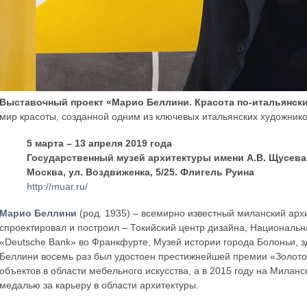
Выставочный проект «Марио Беллини. Красота по-итальянск
мир красоты, созданной одним из ключевых итальянских художник
5 марта – 13 апреля 2019 года
Государственный музей архитектуры имени А.В. Щусева
Москва, ул. Воздвиженка, 5/25. Флигель Руина
http://muar.ru/
Марио Беллини
(род. 1935) – всемирно известный миланский архи
спроектировал и построил – Токийский центр дизайна, Национальн
«Deutsche Bank» во Франкфурте, Музей истории города Болоньи, з
Беллини восемь раз был удостоен престижнейшей премии «Золотой
объектов в области мебельного искусства, а в 2015 году на Мила
медалью за карьеру в области архитектуры.