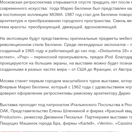
Московская ретроспектива открывается спустя тридцать лет после 
современного искусства: тогда Марио Беллини был представлен как
в постоянную коллекцию МОМА. 1987 год стал для Беллини поворо
архитектуре и преобразованию городского пространства. Сквозь в
тема красоты: преобразующей, движущей, вдохновляющей.
На экспозиции будут представлены оригинальные предметы мебел
революционном стиле Беллини. Среди легендарных экспонатов – 
созданный в 1965 году и работающий до сих пор, «Divisumma 18» и
screen», «Pop» – переносной проигрыватель, предок iPod. Благо
проецируются на большие экраны, на выставке можно будет позна
созданными в разных частях мира – от США до Франции, от Австр
Москва станет первым городом масштабного турне выставки, котор
Впервые Марио Беллини, который с 1962 года с удовольствием игр
доверил оформление ретроспективы римскому архитектору Дарио 
Выставка проходит под патронатом Итальянского Посольства в Ро
OAK, Представительство Елены Шленкиной и фирма «Красный ква
Produzioni», режиссер Джованни Пискалья. Партнерами выставки такж
Пишущих Машинок города Бра, фирмы «Kartell», «Venini», «Cassina»,