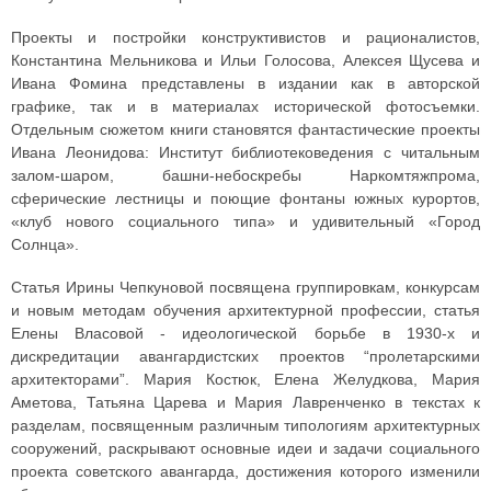
Проекты и постройки конструктивистов и рационалистов,
Константина Мельникова и Ильи Голосова, Алексея Щусева и
Ивана Фомина представлены в издании как в авторской
графике, так и в материалах исторической фотосъемки.
Отдельным сюжетом книги становятся фантастические проекты
Ивана Леонидова: Институт библиотековедения с читальным
залом-шаром, башни-небоскребы Наркомтяжпрома,
сферические лестницы и поющие фонтаны южных курортов,
«клуб нового социального типа» и удивительный «Город
Солнца».
Статья Ирины Чепкуновой посвящена группировкам, конкурсам
и новым методам обучения архитектурной профессии, статья
Елены Власовой - идеологической борьбе в 1930-х и
дискредитации авангардистских проектов “пролетарскими
архитекторами”. Мария Костюк, Елена Желудкова, Мария
Аметова, Татьяна Царева и Мария Лавренченко в текстах к
разделам, посвященным различным типологиям архитектурных
сооружений, раскрывают основные идеи и задачи социального
проекта советского авангарда, достижения которого изменили