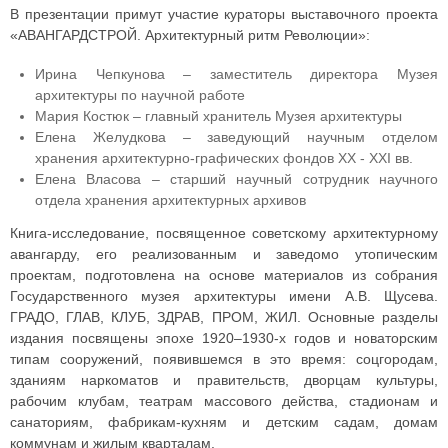
В презентации примут участие кураторы выставочного проекта
«АВАНГАРДСТРОЙ. Архитектурный ритм Революции»:
Ирина Чепкунова – заместитель директора Музея
архитектуры по научной работе
Мария Костюк – главный хранитель Музея архитектуры
Елена Желудкова – заведующий научным отделом
хранения архитектурно-графических фондов XX - XXI вв.
Елена Власова – старший научный сотрудник научного
отдела хранения архитектурных архивов
Книга-исследование, посвященное советскому архитектурному
авангарду, его реализованным и заведомо утопическим
проектам, подготовлена на основе материалов из собрания
Государственного музея архитектуры имени А.В. Щусева.
ГРАДО, ГЛАВ, КЛУБ, ЗДРАВ, ПРОМ, ЖИЛ. Основные разделы
издания посвящены эпохе 1920–1930-х годов и новаторским
типам сооружений, появившемся в это время: соцгородам,
зданиям наркоматов и правительств, дворцам культуры,
рабочим клубам, театрам массового действа, стадионам и
санаториям, фабрикам-кухням и детским садам, домам
коммунам и жилым кварталам.