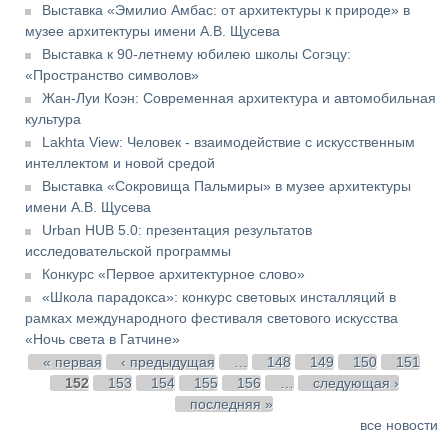
Выставка «Эмилио Амбас: от архитектуры к природе» в
музее архитектуры имени А.В. Щусева
Выставка к 90-летнему юбилею школы Согэцу:
«Пространство символов»
Жан-Луи Коэн: Современная архитектура и автомобильная
культура
Lakhta View: Человек - взаимодействие с искусственным
интеллектом и новой средой
Выставка «Сокровища Пальмиры» в музее архитектуры
имени А.В. Щусева
Urban HUB 5.0: презентация результатов
исследовательской программы
Конкурс «Первое архитектурное слово»
«Школа парадокса»: конкурс световых инсталляций в
рамках международного фестиваля светового искусства
«Ночь света в Гатчине»
Страницы
« первая
‹ предыдущая
…
148
149
150
151
152
153
154
155
156
…
следующая ›
последняя »
все новости