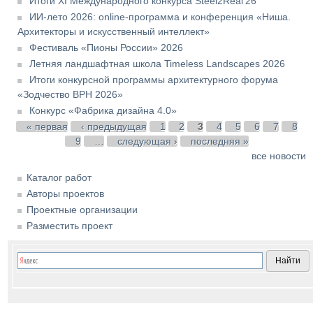
Итоги XI Международного конкурса Steel2Real'26
ИИ-лето 2026: online-программа и конференция «Ниша.
Архитекторы и искусственный интеллект»
Фестиваль «Пионы России» 2026
Летняя ландшафтная школа Timeless Landscapes 2026
Итоги конкурсной программы архитектурного форума
«Зодчество ВРН 2026»
Конкурс «Фабрика дизайна 4.0»
Страницы
« первая
‹ предыдущая
1
2
3
4
5
6
7
8
9
…
следующая ›
последняя »
все новости
Каталог работ
Авторы проектов
Проектные организации
Разместить проект