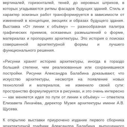
вертикалей, горизонталей, теней, до неровных штрихов, в
которых угадываются ритмы фасадов будущих зданий. Стиль и
характер эскизных работ трансформируется в зависимости от
изменений в концепции, эмоциях и образах будущего здания.
Выставка «От линии к объёму» — разнообразная палитра
графических приемов, осязаемых размышлений о форме,
материалах и пропорциях архитектуры. Это история о поисках
совершенной архитектурной формы и лучшего
функционального решения.
«Рисунки хранят историю архитектуры, иногда в гораздо
большей степени, чем реализованные или сохранившиеся
постройки. Рисунки Александра Балабина доказывают, что
искусство архитектуры, несмотря на появление новых
технологий и материалов, не изменило своей сути:
пространство формулируется в рисунках, и это очень интересно
— как меняется идея по пути от линии к объёму» — отметила
Елизавета Лихачёва, директор Музея архитектуры имени А.В.
Щусева.
К открытию выставки приурочено издание первого сборника
архитектурной графики Александра Балабина, выпущенного