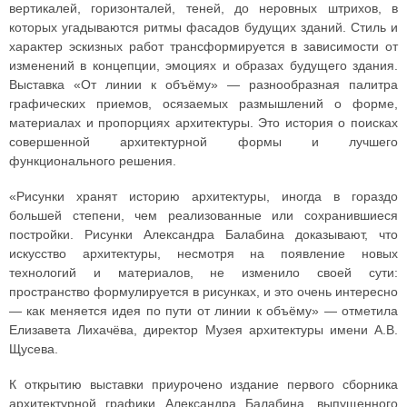
вертикалей, горизонталей, теней, до неровных штрихов, в
которых угадываются ритмы фасадов будущих зданий. Стиль и
характер эскизных работ трансформируется в зависимости от
изменений в концепции, эмоциях и образах будущего здания.
Выставка «От линии к объёму» — разнообразная палитра
графических приемов, осязаемых размышлений о форме,
материалах и пропорциях архитектуры. Это история о поисках
совершенной архитектурной формы и лучшего
функционального решения.
«Рисунки хранят историю архитектуры, иногда в гораздо
большей степени, чем реализованные или сохранившиеся
постройки. Рисунки Александра Балабина доказывают, что
искусство архитектуры, несмотря на появление новых
технологий и материалов, не изменило своей сути:
пространство формулируется в рисунках, и это очень интересно
— как меняется идея по пути от линии к объёму» — отметила
Елизавета Лихачёва, директор Музея архитектуры имени А.В.
Щусева.
К открытию выставки приурочено издание первого сборника
архитектурной графики Александра Балабина, выпущенного