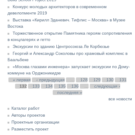
Конкурс молодых архитекторов в современном
девелопменте 2019
Выставка «Кирилл Зданевич. Тифлис – Москва» в Музее
Востока
Торжественное открытие Памятника героям сопротивления
в концлагерях и гетто
Экскурсии по зданию Центросоюза Ле Корбюзье
Георгий и Александр Соколовы про храмовый комплекс в
Баальбеке
«Москва глазами инженера» запускает экскурсии по Дому-
коммуне на Орджоникидзе
Страницы
« первая
‹ предыдущая
…
128
129
130
131
132
133
134
135
136
…
следующая ›
последняя »
все новости
Каталог работ
Авторы проектов
Проектные организации
Разместить проект