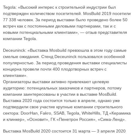
Tegola: «Высокий интерес к строительной индустрии был
подтвержден количеством посетителей. MosBuild 2019 посетили
77 338 человек. За период выставки было проведено более 50
встреч как с постоянными деловыми партнерами, так и с
новыми потенциальными клиентами», — отзыв представителя
компании Tegola.
Deceuninck: «Выставка Mosbuild превзошла в этом году самые
смелые ожидания. Стенд Deceuninck пользовался особенной
популярностью. За период проведения выставки специалисты
концерна провели почти 400 плодотворных встреч с
клиентами».
Организаторы выставки активно привлекают целевую
аудиторию: потенциальных заказчиков и партнеров, потому
компании заинтересованы в участии в выставке MosBuild.
Выставка 2020 года состоится только в апреле, однако уже
подтвердили свое участие крупные компании строительного
сектора: DoorHan, Fakro, SSAB, Tegola, WhiteHills, ТД «Керамика
и клинкер», «Основит», ГК «Пенетрон Россия», «Сима-Ленд».
Выставка MosBuild 2020 состоится 31 марта — 3 апреля 2020