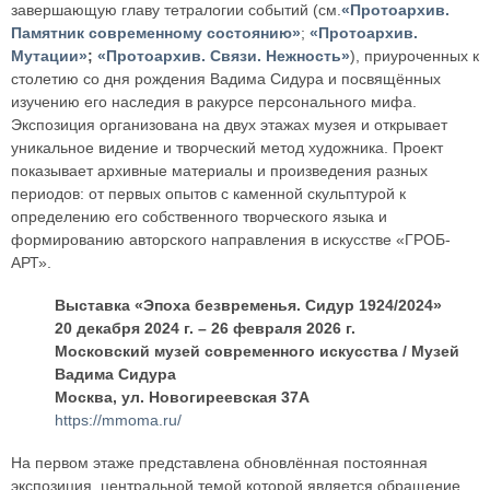
завершающую главу тетралогии событий (см.
«Протоархив.
Памятник современному состоянию»
;
«Протоархив.
Мутации»
;
«Протоархив. Связи. Нежность»
), приуроченных к
столетию со дня рождения Вадима Сидура и посвящённых
изучению его наследия в ракурсе персонального мифа.
Экспозиция организована на двух этажах музея и открывает
уникальное видение и творческий метод художника. Проект
показывает архивные материалы и произведения разных
периодов: от первых опытов с каменной скульптурой к
определению его собственного творческого языка и
формированию авторского направления в искусстве «ГРОБ-
АРТ».
Выставка «Эпоха безвременья. Сидур 1924/2024»
20 декабря 2024 г. – 26 февраля 2026 г.
Московский музей современного искусства / Музей
Вадима Сидура
Москва, ул. Новогиреевская 37А
https://mmoma.ru/
На первом этаже представлена обновлённая постоянная
экспозиция, центральной темой которой является обращение