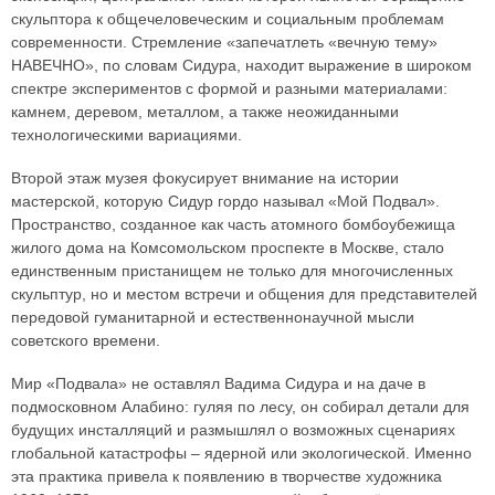
скульптора к общечеловеческим и социальным проблемам
современности. Стремление «запечатлеть «вечную тему»
НАВЕЧНО», по словам Сидура, находит выражение в широком
спектре экспериментов с формой и разными материалами:
камнем, деревом, металлом, а также неожиданными
технологическими вариациями.
Второй этаж музея фокусирует внимание на истории
мастерской, которую Сидур гордо называл «Мой Подвал».
Пространство, созданное как часть атомного бомбоубежища
жилого дома на Комсомольском проспекте в Москве, стало
единственным пристанищем не только для многочисленных
скульптур, но и местом встречи и общения для представителей
передовой гуманитарной и естественнонаучной мысли
советского времени.
Мир «Подвала» не оставлял Вадима Сидура и на даче в
подмосковном Алабино: гуляя по лесу, он собирал детали для
будущих инсталляций и размышлял о возможных сценариях
глобальной катастрофы – ядерной или экологической. Именно
эта практика привела к появлению в творчестве художника