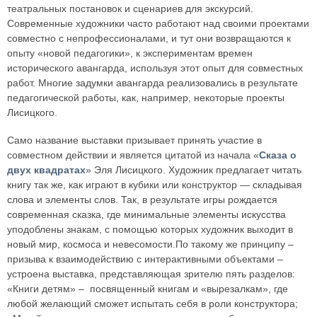
театральных постановок и сценариев для экскурсий.
Современные художники часто работают над своими проектами
совместно с непрофессионалами, и тут они возвращаются к
опыту «новой педагогики», к экспериментам времен
исторического авангарда, используя этот опыт для совместных
работ. Многие задумки авангарда реализовались в результате
педагогической работы, как, например, некоторые проекты
Лисицкого.
Само название выставки призывает принять участие в
совместном действии и является цитатой из начала «
Сказа о
двух квадратах
» Эля Лисицкого. Художник предлагает читать
книгу так же, как играют в кубики или конструктор — складывая
слова и элементы слов. Так, в результате игры рождается
современная сказка, где минимальные элементы искусства
уподоблены знакам, с помощью которых художник выходит в
новый мир, космоса и невесомости.По такому же принципу –
призыва к взаимодействию с интерактивными объектами –
устроена выставка, представляющая зрителю пять разделов:
«Книги детям» – посвященный книгам и «вырезалкам», где
любой желающий сможет испытать себя в роли конструктора;