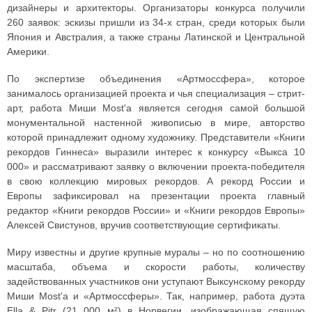
дизайнеры и архитекторы. Организаторы конкурса получили
260 заявок: эскизы пришли из 34-х стран, среди которых были
Япония и Австралия, а также страны Латинской и Центральной
Америки.
По экспертизе объединения «Артмоссфера», которое
занималось организацией проекта и чья специализация – стрит-
арт, работа Миши Most'a является сегодня самой большой
монументальной настенной живописью в мире, авторство
которой принадлежит одному художнику. Представители «Книги
рекордов Гиннеса» выразили интерес к конкурсу «Выкса 10
000» и рассматривают заявку о включении проекта-победителя
в свою коллекцию мировых рекордов. А рекорд России и
Европы зафиксировал на презентации проекта главный
редактор «Книги рекордов России» и «Книги рекордов Европы»
Алексей Свистунов, вручив соответствующие сертификаты.
Миру известны и другие крупные муралы – но по соотношению
масштаба, объема и скорости работы, количеству
задействованных участников они уступают Выксунскому рекорду
Миши Most'a и «Артмоссферы». Так, например, работа дуэта
Ella & Pitr (21 000 м²) в Норвегии, изображающая спящую