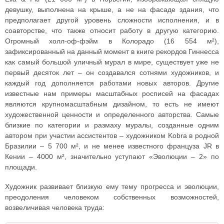
девушку, выполнена на крыше, а не на фасаде здания, что
предполагает другой уровень сложности исполнения, и в
соавторстве, что также относит работу в другую категорию.
Огромный холл-оф-фэйм в Колорадо (16 554 м²),
зафиксированный на данный момент в книге рекордов Гиннесса
как самый большой уличный мурал в мире, существует уже не
первый десяток лет – он создавался сотнями художников, и
каждый год дополняется работами новых авторов. Другие
известные нам примеры масштабных росписей на фасадах
являются крупномасштабным дизайном, то есть не имеют
художественной ценности и определенного авторства. Самые
близкие по категории и размаху муралы, созданные одним
автором при участии ассистентов – художником Kobra в родной
Бразилии – 5 700 м², и не менее известного француза JR в
Кении – 4000 м², значительно уступают «Эволюции – 2» по
площади.
Художник развивает близкую ему тему прогресса и эволюции,
преодоления человеком собственных возможностей,
возвеличивая человека труда: