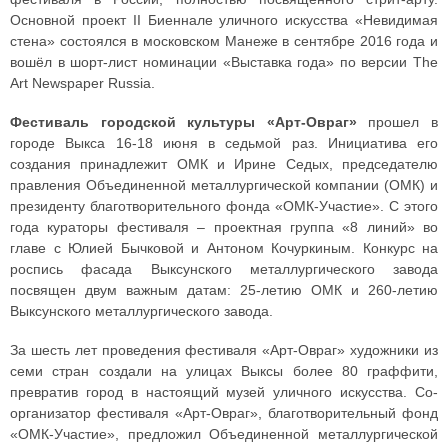
Основной проект II Биеннале уличного искусства «Невидимая
стена» состоялся в московском Манеже в сентябре 2016 года и
вошёл в шорт-лист номинации «Выставка года» по версии The
Art Newspaper Russia.
Фестиваль городской культуры «Арт-Овраг»
прошел в
городе Выкса 16-18 июня в седьмой раз. Инициатива его
создания принадлежит ОМК и Ирине Седых, председателю
правления Объединенной металлургической компании (ОМК) и
президенту благотворительного фонда «ОМК-Участие». С этого
года кураторы фестиваля – проектная группа «8 линий» во
главе с Юлией Бычковой и Антоном Кочуркиным. Конкурс на
роспись фасада Выксунского металлургического завода
посвящен двум важным датам: 25-летию ОМК и 260-летию
Выксунского металлургического завода.
За шесть лет проведения фестиваля «Арт-Овраг» художники из
семи стран создали на улицах Выксы более 80 граффити,
превратив город в настоящий музей уличного искусства. Со-
организатор фестиваля «Арт-Овраг», благотворительный фонд
«ОМК-Участие», предложил Объединенной металлургической