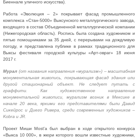
Биеннале уличного искусства).
Работа «Эволюция – 2» покрывает фасад промышленного
комплекса «Стан-5000» Выксунского металлургического завода,
входящего в состав Объединенной металлургической компании
(Нижегородская область). Роспись была создана художником и
пятью помощниками за 35 дней, с перерывами на дождливую
погоду, и представлена публике в рамках традиционного для
Выксы фестиваля городской культуры «Арт-овраг» 18 июня
2017 г.
Мурал
(от названия направления «мурализм») – масштабная
монументальная живопись, покрывающая фасад здания или
другой стационарный объект. Не следует путать с
граффити. Как художественное направление
монументальной живописи, мурализм возник в Мексике в
начале 20 века, яркими его представителями были Давид
Сикейрос и Диего Ривера, среди современных художников –
Kobra и JR.
Проект Миши Most'а был выбран в ходе открытого конкурса
«Выкса 10 000», в жюри которого вошли известные художники,