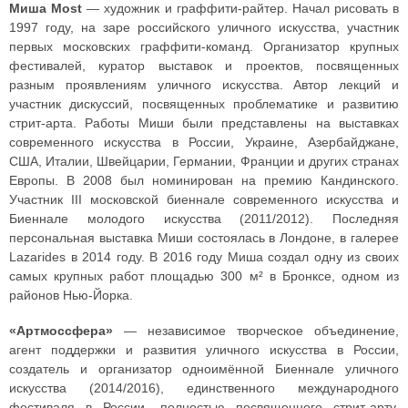
Миша Most
— художник и граффити-райтер. Начал рисовать в
1997 году, на заре российского уличного искусства, участник
первых московских граффити-команд. Организатор крупных
фестивалей, куратор выставок и проектов, посвященных
разным проявлениям уличного искусства. Автор лекций и
участник дискуссий, посвященных проблематике и развитию
стрит-арта. Работы Миши были представлены на выставках
современного искусства в России, Украине, Азербайджане,
США, Италии, Швейцарии, Германии, Франции и других странах
Европы. В 2008 был номинирован на премию Кандинского.
Участник III московской биеннале современного искусства и
Биеннале молодого искусства (2011/2012). Последняя
персональная выставка Миши состоялась в Лондоне, в галерее
Lazarides в 2014 году. В 2016 году Миша создал одну из своих
самых крупных работ площадью 300 м² в Бронксе, одном из
районов Нью-Йорка.
«Артмоссфера»
— независимое творческое объединение,
агент поддержки и развития уличного искусства в России,
создатель и организатор одноимённой Биеннале уличного
искусства (2014/2016), единственного международного
фестиваля в России, полностью посвященного стрит-арту.