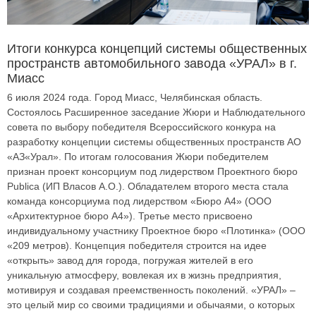
Итоги конкурса концепций системы общественных
пространств автомобильного завода «УРАЛ» в г.
Миасс
6 июля 2024 года. Город Миасс, Челябинская область.
Состоялось Расширенное заседание Жюри и Наблюдательного
совета по выбору победителя Всероссийского конкура на
разработку концепции системы общественных пространств АО
«АЗ«Урал». По итогам голосования Жюри победителем
признан проект консорциум под лидерством Проектного бюро
Publica (ИП Власов А.О.). Обладателем второго места стала
команда консорциума под лидерством «Бюро А4» (ООО
«Архитектурное бюро А4»). Третье место присвоено
индивидуальному участнику Проектное бюро «Плотинка» (ООО
«209 метров). Концепция победителя строится на идее
«открыть» завод для города, погружая жителей в его
уникальную атмосферу, вовлекая их в жизнь предприятия,
мотивируя и создавая преемственность поколений. «УРАЛ» –
это целый мир со своими традициями и обычаями, о которых