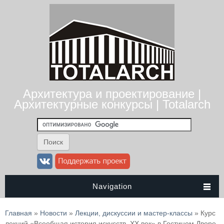
Архитектура и проектирование |
Архитектурные конкурсы | Totalarch
Navigation
Вы здесь
Главная
»
Новости
»
Лекции, дискуссии и мастер-классы
» Курс
лекций «Всеобщая история искусств. XX век» в Гостином Дворе