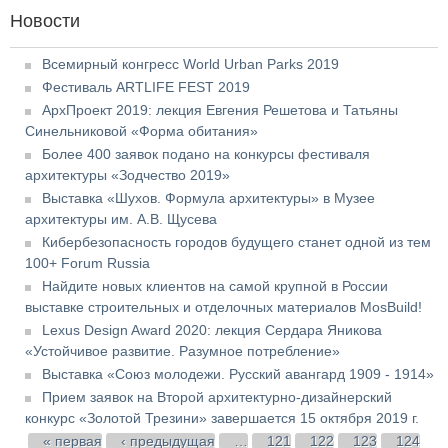
Новости
Всемирный конгресс World Urban Parks 2019
Фестиваль ARTLIFE FEST 2019
АрхПроект 2019: лекция Евгения Решетова и Татьяны
Синельниковой «Форма обитания»
Более 400 заявок подано на конкурсы фестиваля
архитектуры «Зодчество 2019»
Выставка «Шухов. Формула архитектуры» в Музее
архитектуры им. А.В. Щусева
Кибербезопасность городов будущего станет одной из тем
100+ Forum Russia
Найдите новых клиентов на самой крупной в России
выставке строительных и отделочных материалов MosBuild!
Lexus Design Award 2020: лекция Сердара Яникова
«Устойчивое развитие. Разумное потребление»
Выставка «Союз молодежи. Русский авангард 1909 - 1914»
Прием заявок на Второй архитектурно-дизайнерский
конкурс «Золотой Трезини» завершается 15 октября 2019 г.
Страницы
« первая
‹ предыдущая
…
121
122
123
124