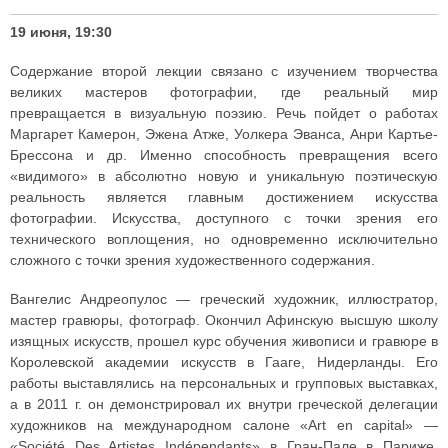
19 июня, 19:30
Содержание второй лекции связано с изучением творчества
великих мастеров фотографии, где реальный мир
превращается в визуальную поэзию. Речь пойдет о работах
Маргарет Камерон, Эжена Атже, Уолкера Эванса, Анри Картье-
Брессона и др. Именно способность превращения всего
«видимого» в абсолютно новую и уникальную поэтическую
реальность является главным достижением искусства
фотографии. Искусства, доступного с точки зрения его
технического воплощения, но одновременно исключительно
сложного с точки зрения художественного содержания.
Вангелис Андреопулос — греческий художник, иллюстратор,
мастер гравюры, фотограф. Окончил Афинскую высшую школу
изящных искусств, прошел курс обучения живописи и гравюре в
Королевской академии искусств в Гааге, Нидерланды. Его
работы выставлялись на персональных и групповых выставках,
а в 2011 г. он демонстрировал их внутри греческой делегации
художников на международном салоне «Art en capital» —
«Société Des Artistes Indépendants» в Гран-Пале в Париже.