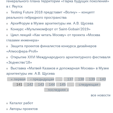
генерального плана территории «Парка будущих поколений»
в г. Якутск
Testing Future 2018 представит «Волну» – концепт
реального гибридного пространства
АрхиФорум в Музее архитектуры им. А.В. Щусева
Конкурс «Мультикомфорт от Saint-Gobain'2019»
Цикл лекций «Как читать Москву» от проекта «Москва
глазами инженера»
Защита проектов финалистов конкурса дизайнеров
«Атмосфера-Profi»
Открытие XXVI Международного архитектурного фестиваля
«Зодчество'18»
Выставка «Матвей Казаков и допожарная Москва» в Музее
архитектуры им. А.В. Щусева
Страницы
« первая
‹ предыдущая
…
137
138
139
140
141
142
143
144
145
…
следующая ›
последняя »
все новости
Каталог работ
Авторы проектов