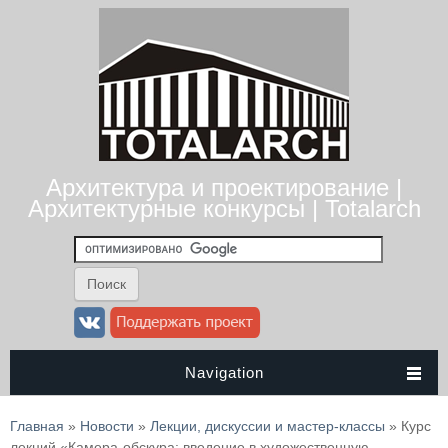
Архитектура и проектирование |
Архитектурные конкурсы | Totalarch
Navigation
Вы здесь
Главная
»
Новости
»
Лекции, дискуссии и мастер-классы
» Курс
лекций «Камера-обскура: введение в художественную