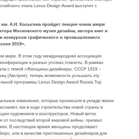
ссийского этапа Lexus Design Award выступят с
ГУ им. А.Н. Косыгина пройдет лекция члена жюри
тора Московского музея дизайна, автора книг и
 и конкурсов графического и промышленного
ссия 2019».
сем мире. В этом году международная ассоциация
конференции в разных уголках планеты. В рамках
пала с темой «Женщины-дизайнеры. СССР 1919 –
ац (Австрия), теперь возможность услышать эту
ельной программы Lexus Design Award Russia Top
альные изменения, которые произошли в укладе жизни
скажет, как в ходе строительства новой страны в
щин-художников и конструкторов. Новый виток
ия от последствий второй мировой войны, призвал
циях. В настоящее время женщины продолжают
-бюро, или в качестве приглашенных дизайнеров для