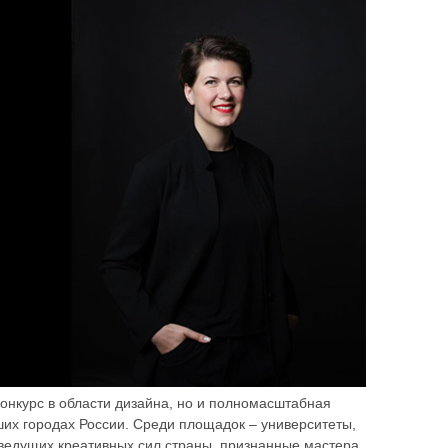
 конкурс в области дизайна, но и полномасштабная
ших городах России. Среди площадок – университеты,
 ведущих креативных сил страны, признанные мастера