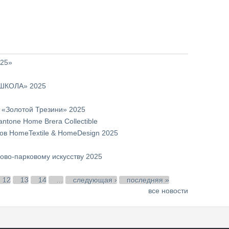
025»
 ШКОЛА» 2025
 «Золотой Трезини» 2025
ntone Home Brera Collectible
ров HomeTextile & HomeDesign 2025
ово-парковому искусству 2025
12
13
14
…
следующая ›
последняя »
все новости