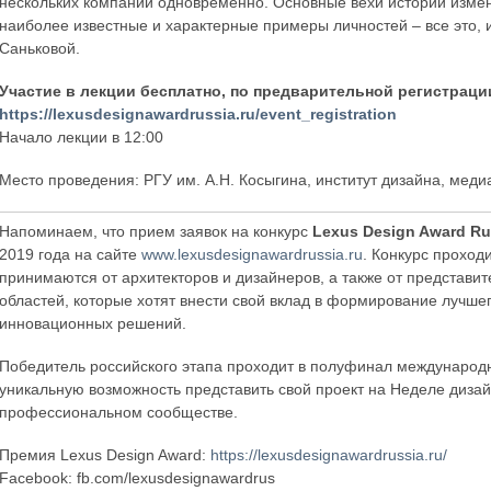
нескольких компаний одновременно. Основные вехи истории измен
наиболее известные и характерные примеры личностей – все это, 
Саньковой.
Участие в лекции бесплатно, по предварительной регистраци
https://lexusdesignawardrussia.ru/event_registration
Начало лекции в 12:00
Место проведения: РГУ им. А.Н. Косыгина, институт дизайна, медиа
Напоминаем, что прием заявок на конкурс
Lexus Design Award Ru
2019 года на сайте
www.lexusdesignawardrussia.ru
. Конкурс проход
принимаются от архитекторов и дизайнеров, а также от представит
областей, которые хотят внести свой вклад в формирование лучше
инновационных решений.
Победитель российского этапа проходит в полуфинал международно
уникальную возможность представить свой проект на Неделе диза
профессиональном сообществе.
Премия Lexus Design Award:
https://lexusdesignawardrussia.ru/
Facebook: fb.com/lexusdesignawardrus