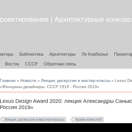
роектирование | Архитектурные конкурсы
Авторы
Библиотека
Архитекторы
Ле Корбюзье
Проекти
Восток
СССР
Обратная связь
Вы здесь
Главная
»
Новости
»
Лекции, дискуссии и мастер-классы
» Lexus De
«Женщины-дизайнеры. СССР 1919 - Россия 2019»
Lexus Design Award 2020: лекция Александры Сань
Россия 2019»
Лекции, дискуссии и мастер-классы
Архив новостей