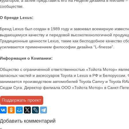
кураторов, а затем представить его на Неделе дизайна в Милане
сообществе.
О бренде Lexus:
Бренд Lexus был создан в 1989 году и завоевал всемирную извест
выдающемуся качеству и передовой высокотехнологичной продукции
Традиционные ценности Lexus, такие как бесподобное качество сб
усиливаются применением философии дизайна “L-finesse”.
Информация о Компании:
Общество с ограниченной ответственностью «Тойота Мотор» явл
запасных частей и аксессуаров Toyota и Lexus в РФ и Белоруссии
занимается производством автомобилей Toyota Camry и Toyota RA
Сюдзи Суга. Директор филиала ООО «Тойота Мотор» в Санкт-Петер
Добавить комментарий