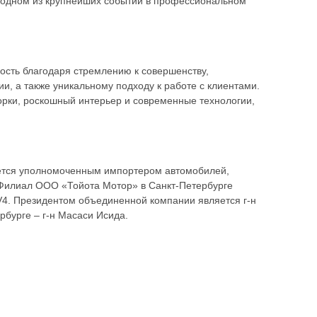
 – одном из крупнейших событий в профессиональном
ность благодаря стремлению к совершенству,
, а также уникальному подходу к работе с клиентами.
орки, роскошный интерьер и современные технологии,
яется уполномоченным импортером автомобилей,
. Филиал ООО «Тойота Мотор» в Санкт-Петербурге
V4. Президентом объединенной компании является г-н
бурге – г-н Масаси Исида.