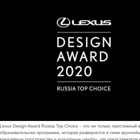
Lexus Design Award Russia Top Choice – это не только престижный
образовательная программа, которая развернется в семи крупней
креативные пространства и культурные центры, где представители