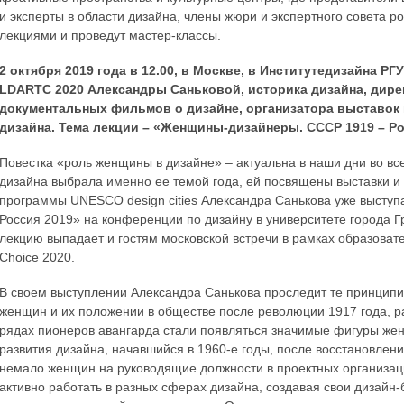
и эксперты в области дизайна, члены жюри и экспертного совета ро
лекциями и проведут мастер-классы.
2 октября 2019 года в 12.00, в Москве, в Институтедизайна Р
LDARTC 2020 Александры Саньковой, историка дизайна, дирек
документальных фильмов о дизайне, организатора выставок
дизайна. Тема лекции – «Женщины-дизайнеры. СССР 1919 – Ро
Повестка «роль женщины в дизайне» – актуальна в наши дни во в
дизайна выбрала именно ее темой года, ей посвящены выставки и 
программы UNESCO design cities Александра Санькова уже высту
Россия 2019» на конференции по дизайну в университете города Гр
лекцию выпадает и гостям московской встречи в рамках образоват
Choice 2020.
В своем выступлении Александра Санькова проследит те принципи
женщин и их положении в обществе после революции 1917 года, рас
рядах пионеров авангарда стали появляться значимые фигуры жен
развития дизайна, начавшийся в 1960-е годы, после восстановлен
немало женщин на руководящие должности в проектных организа
активно работать в разных сферах дизайна, создавая свои дизайн