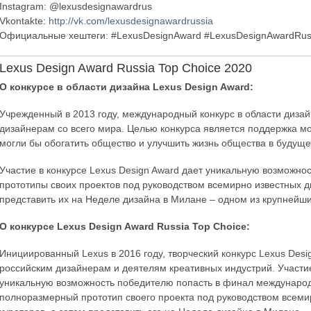
Instagram: @lexusdesignawardrus
Vkontakte:
http://vk.com/lexusdesignawardrussia
Официальные хештеги: #LexusDesignAward #LexusDesignAwardRus
Lexus Design Award Russia Top Choice 2020
О конкурсе в области дизайна Lexus Design Award:
Учрежденный в 2013 году, международный конкурс в области диза
дизайнерам со всего мира. Целью конкурса является поддержка мо
могли бы обогатить общество и улучшить жизнь общества в будуще
Участие в конкурсе Lexus Design Award дает уникальную возможн
прототипы своих проектов под руководством всемирно известных д
представить их на Неделе дизайна в Милане – одном из крупнейш
О конкурсе Lexus Design Award Russia Top Choice:
Инициированный Lexus в 2016 году, творческий конкурс Lexus Desi
российским дизайнерам и деятелям креативных индустрий. Участие 
уникальную возможность победителю попасть в финал международн
полноразмерный прототип своего проекта под руководством всеми