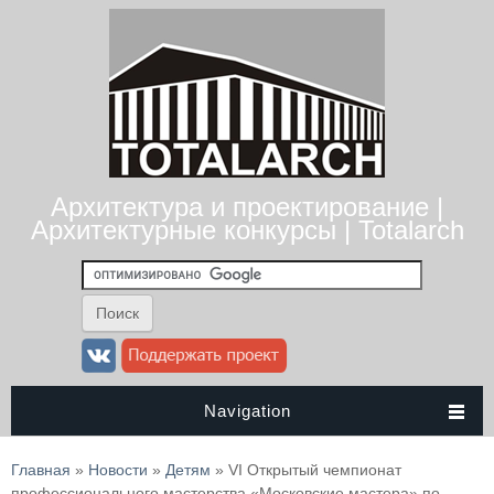
Архитектура и проектирование |
Архитектурные конкурсы | Totalarch
Navigation
Вы здесь
Главная
»
Новости
»
Детям
» VI Открытый чемпионат
профессионального мастерства «Московские мастера» по