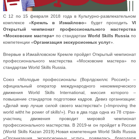
С 12 по 15 февраля 2018 года в Культурно-развлекательном
комплексе «
Кремль в Измайлово
» будет проходить
VI
Открытый чемпионат профессионального мастерства
«Московские мастера»
по стандартам
World Skills Russia
по
компетенции «
Организация экскурсионных услуг
».
Впервые в Измайловском Кремле пройдет Открытый чемпионат
профессионального мастерства «Московские мастера» по
стандартам World Skills Russia.
Союз «Молодые профессионалы (Ворлдскиллс Россия)» –
официальный оператор международного некоммерческого
движения World Skills International, миссия которого –
повышение стандартов подготовки кадров. Девиз организации:
«Делай мир лучше силой своего мастерства!» («Improving the
world witht he power of skills!»). Раз в два года одна из 78 стран-
участниц движения проводит мировой чемпионат
профессионального мастерства. В 2019-м он пройдет в России
(World Skills Kazan 2019).Новая компетенция World Skills Russia
«Организация экскурсионных услуг» появилась благодаря