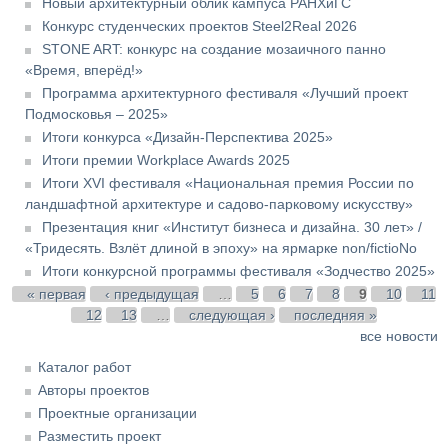
Новый архитектурный облик кампуса РАНХиГС
Конкурс студенческих проектов Steel2Real 2026
STONE ART: конкурс на создание мозаичного панно
«Время, вперёд!»
Программа архитектурного фестиваля «Лучший проект
Подмосковья – 2025»
Итоги конкурса «Дизайн-Перспектива 2025»
Итоги премии Workplace Awards 2025
Итоги XVI фестиваля «Национальная премия России по
ландшафтной архитектуре и садово-парковому искусству»
Презентация книг «Институт бизнеса и дизайна. 30 лет» /
«Тридесять. Взлёт длиной в эпоху» на ярмарке non/fictioNo
Итоги конкурсной программы фестиваля «Зодчество 2025»
Страницы
« первая
‹ предыдущая
…
5
6
7
8
9
10
11
12
13
…
следующая ›
последняя »
все новости
Каталог работ
Авторы проектов
Проектные организации
Разместить проект