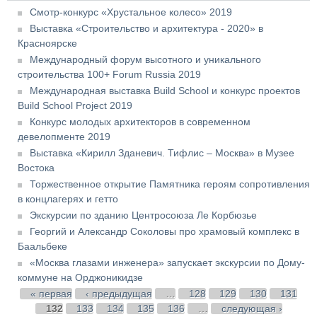
Смотр-конкурс «Хрустальное колесо» 2019
Выставка «Строительство и архитектура - 2020» в
Красноярске
Международный форум высотного и уникального
строительства 100+ Forum Russia 2019
Международная выставка Build School и конкурс проектов
Build School Project 2019
Конкурс молодых архитекторов в современном
девелопменте 2019
Выставка «Кирилл Зданевич. Тифлис – Москва» в Музее
Востока
Торжественное открытие Памятника героям сопротивления
в концлагерях и гетто
Экскурсии по зданию Центросоюза Ле Корбюзье
Георгий и Александр Соколовы про храмовый комплекс в
Баальбеке
«Москва глазами инженера» запускает экскурсии по Дому-
коммуне на Орджоникидзе
Страницы
« первая
‹ предыдущая
…
128
129
130
131
132
133
134
135
136
…
следующая ›