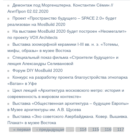
Демонтаж под Моргенштерна. Константин Сёмин //
АгитПроп 02.02.2020
Проект «Пространство будущего – SPACE 2.0» будет
реализован на MosBuild 2020
На выставке MosBuild 2020 будет построен «Неомегалит»
по проекту VOX Architects
Выставка зооморфной керамики I-III вв. н. э. «Тотемы,
мифы, образы» в музее Востока
Специальный показ фильма «Строители будущего» и
лекция Александры Селивановой
Форум DIY MosBuild 2020
Конкурс на разработку проекта благоустройства этнопарка
«Ватан» в Уфе
Цикл лекций «Архитектура московского метро: история и
современность в мировом контексте»
Выставка «Общественная архитектура – будущее Европы»
в Музее архитектуры им. А.В. Щусева
Выставка «Эхо советского Азербайджана. Ковер. Вышивка.
Плакат» в музее Востока
Страницы
« первая
‹ предыдущая
…
114
115
116
117