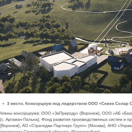
3 место. Консорциум под лидерством ООО «Севен Солар 
Члены консорциума: ООО «ЗаПрироду» (Воронеж), ООО «АБ «База 
(с. Аргамач-Пальна), Фонд развития производственных систем и 
(Воронеж), АО «Стратеджи Партнерс Групп» (Москва), АНО «Упр
кластерами Свердловской области» (Екатеринбург).