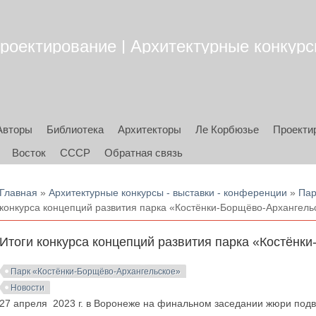
роектирование | Архитектурные конкурсы
Авторы
Библиотека
Архитекторы
Ле Корбюзье
Проекти
Восток
СССР
Обратная связь
Вы здесь
Главная
»
Архитектурные конкурсы - выставки - конференции
»
Пар
конкурса концепций развития парка «Костёнки-Борщёво-Архангель
Итоги конкурса концепций развития парка «Костёнк
Парк «Костёнки-Борщёво-Архангельское»
Новости
27 апреля 2023 г. в Воронеже на финальном заседании жюри под