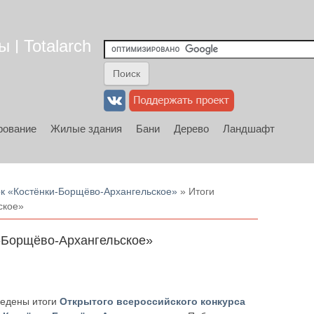
 | Totalarch
рование
Жилые здания
Бани
Дерево
Ландшафт
к «Костёнки-Борщёво-Архангельское»
» Итоги
ское»
и-Борщёво-Архангельское»
ведены итоги
Открытого всероссийского конкурса