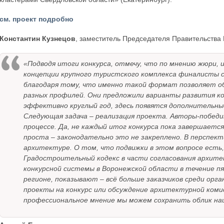
см. проект подробно
Константин Кузнецов
, заместитель Председателя Правительства
«Подводя итоги конкурса, отмечу, что по мнению жюри, и
концепции крупного туристского комплекса финалисты 
благодаря тому, что именно такой формат позволяет о
разных профилей. Они предложили варианты развития к
эффективно круглый год, здесь появятся дополнительны
Следующая задача – реализация проекта. Авторы-побед
процессе. Да, не каждый итог конкурса пока завершаетс
проста – законодательно это не закреплено. В перспек
архитектуре. О том, что подвижки в этом вопросе есть
Градостроительный кодекс в части согласования архите
конкурсной системы в Воронежской области в течение пя
регионе, показывают – всё больше заказчиков среди орг
проекты на конкурс или обсуждение архитектурной комис
профессиональное мнение мы можем сохранить облик на