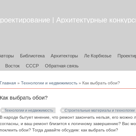
роектирование | Архитектурные конкурсы
Авторы
Библиотека
Архитекторы
Ле Корбюзье
Проекти
Восток
СССР
Обратная связь
Вы здесь
Главная
»
Технологии и недвижимость
» Как выбрать обои?
Как выбрать обои?
Технологии и недвижимость
Строительные материалы и технологии
В народе бытует мнение, что ремонт закончить нельзя, его можно 
согласны, и ваш ремонт близится к логичному завершению? Вас мож
поклеить обои? Тогда давайте обсудим: как выбрать обои?