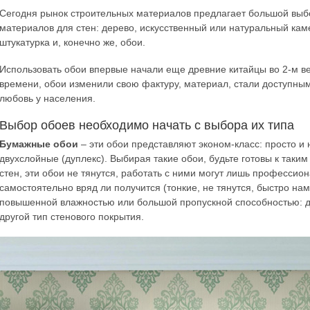
Сегодня рынок строительных материалов предлагает большой выб
материалов для стен: дерево, искусственный или натуральный кам
штукатурка и, конечно же, обои.
Использовать обои впервые начали еще древние китайцы во 2-м ве
времени, обои изменили свою фактуру, материал, стали доступным
любовь у населения.
Выбор обоев необходимо начать с выбора их типа
Бумажные обои
– эти обои представляют эконом-класс: просто и 
двухслойные (дуплекс). Выбирая такие обои, будьте готовы к таки
стен, эти обои не тянутся, работать с ними могут лишь профессиона
самостоятельно вряд ли получится (тонкие, не тянутся, быстро н
повышенной влажностью или большой пропускной способностью: дл
другой тип стенового покрытия.