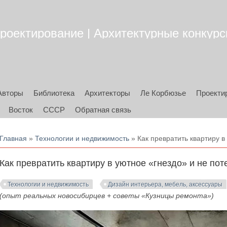
роектирование | Архитектурные конкурсы
Авторы
Библиотека
Архитекторы
Ле Корбюзье
Проекти
Восток
СССР
Обратная связь
Вы здесь
Главная
»
Технологии и недвижимость
» Как превратить квартиру в
Как превратить квартиру в уютное «гнездо» и не по
Технологии и недвижимость
Дизайн интерьера, мебель, аксессуары
(опыт реальных новосибирцев + советы «Кузницы ремонта»)