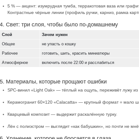
5 % — акцент: изумрудная тумба, терракотовая ваза или графит
Контрастные чёрные линии (профиль ручки, карниз, рамка карт
4. Свет: три слоя, чтобы было по-домашнему
Слой
Зачем нужен
Общее
не упасть о кошку
Рабочее
готовить, шить, красить миниатюры
Атмосферное
включить после 22:00 и расслабиться
5. Материалы, которые прощают ошибки
SPC-винил «Light Oak» — тёплый на ощупь, переживёт лужу из
Керамогранит 60×120 «Calacatta» — крупный формат = мало шв
Кварцевый композит — выдержит раскалённую турку.
Лён с полиэстром — выглядит «как бабушкин», но почти не мнё
6. Хранение, которое не бросается в глаза