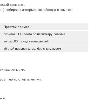
овый трек-свет.
ин) собирают интерьер как обводка в комиксе.
Простой пример
скрытая LED-лента по периметру потолка
точка 500 лк над столешницей
тёплый подсвет штор, бра с диммером
 кошачьей миски.
ов = легко отмыть кетчуп.
тся.