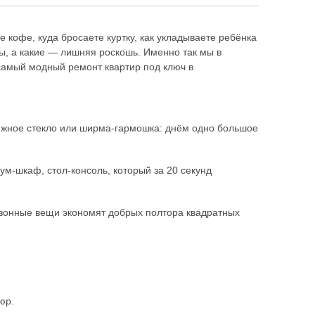
е кофе, куда бросаете куртку, как укладываете ребёнка
ны, а какие — лишняя роскошь. Именно так мы в
самый модный ремонт квартир под ключ в
ижное стекло или ширма-гармошка: днём одно большое
м-шкаф, стол-консоль, который за 20 секунд
зонные вещи экономят добрых полтора квадратных
юр.