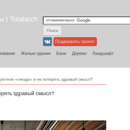
 | Totalarch
рование
Жилые здания
Бани
Дерево
Ландшафт
 уютное «гнездо» и не потерять здравый смысл?
терять здравый смысл?