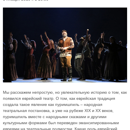
Мы расскажем непростую, но увлекательную историю о том, как
появился еврейский театр. О том, как еврейская традиция
создала такое явление как пуримшпиль – народная
театральная постановка, а уже на рубеже XIX и XX веков,
пуримшпиль вместе с народными сказками и другими
культурными формами был переведен эмансипированными
евреями на театральные подмостки. Какую роль еврейский