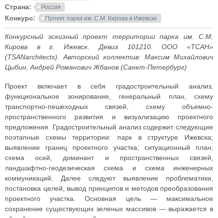
Страна:
Россия
Конкурс:
Проект парка им. С.М. Кирова в Ижевске
Конкурсный эскизный проект территории парка им. С.М.
Кирова в г. Ижевск. Девиз 101210. ООО «ТСАН»
(TSANarchitects). Авторский коллектив: Максим Михайлович
Цыбин, Андрей Романович Жбанов (Санкт-Петербург)
Проект включает в себя градостроительный анализ,
функциональное зонирование, генеральный план, схему
транспортно-пешеходных связей, схему объемно-
пространственного развития и визуализацию проектного
предложения. Градостроительный анализ содержит следующие
поэтапные схемы территории: парк в структуре Ижевска;
выявление границ проектного участка; ситуационный план;
схема осей, доминант и пространственных связей,
ландшафтно-геодезическая схема и схема инженерных
коммуникаций. Далее следуют выявление проблематики,
постановка целей, вывод принципов и методов преобразования
проектного участка. Основная цель — максимальное
сохранение существующих зеленых массивов — выражается в