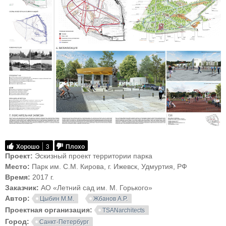
Хорошо
3
Плохо
Проект:
Эскизный проект территории парка
Место:
Парк им. С.М. Кирова, г. Ижевск, Удмуртия, РФ
Время:
2017 г.
Заказчик:
АО «Летний сад им. М. Горького»
Автор:
Цыбин М.М.
Жбанов А.Р.
Проектная организация:
TSANarchitects
Город:
Санкт-Петербург