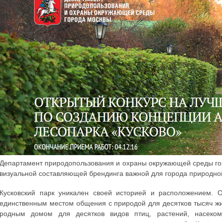
Департамент природопользования и охраны окружающей среды го
визуальной составляющей брендинга важной для города природной
Кусковский парк уникален своей историей и расположением. 
единственным местом общения с природой для десятков тысяч ж
родным домом для десятков видов птиц, растений, насеком