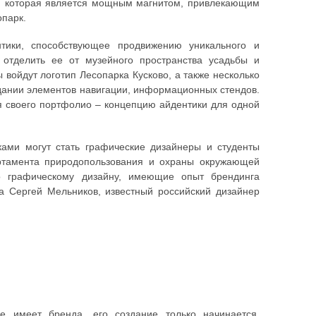
о, которая является мощным магнитом, привлекающим
опарк.
тики, способствующее продвижению уникального и
 отделить ее от музейного пространства усадьбы и
 войдут логотип Лесопарка Кусково, а также несколько
здании элементов навигации, информационных стендов.
я своего портфолио – концепцию айдентики для одной
иками могут стать графические дизайнеры и студенты
ртамента природопользования и охраны окружающей
о графическому дизайну, имеющие опыт брендинга
а Сергей Мельников, известный российский дизайнер
е имеет бренда, его создание только начинается.