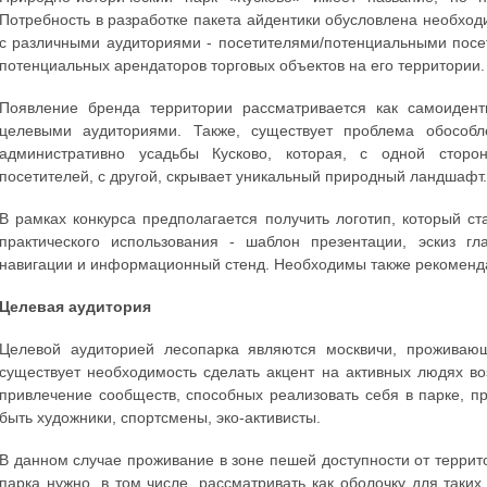
Потребность в разработке пакета айдентики обусловлена необхо
с различными аудиториями - посетителями/потенциальными посе
потенциальных арендаторов торговых объектов на его территории.
Появление бренда территории рассматривается как самоиден
целевыми аудиториями. Также, существует проблема обособл
административно усадьбы Кусково, которая, с одной стор
посетителей, с другой, скрывает уникальный природный ландшафт
В рамках конкурса предполагается получить логотип, который с
практического использования - шаблон презентации, эскиз гл
навигации и информационный стенд. Необходимы также рекомен
Целевая аудитория
Целевой аудиторией лесопарка являются москвичи, проживаю
существует необходимость сделать акцент на активных людях в
привлечение сообществ, способных реализовать себя в парке, пр
быть художники, спортсмены, эко-активисты.
В данном случае проживание в зоне пешей доступности от терри
парка нужно, в том числе, рассматривать как оболочку для таких