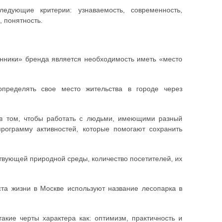
дующие критерии: узнаваемость, современность,
, понятность.
енники» бренда является необходимость иметь «место
пределять свое место жительства в городе через
т в том, чтобы работать с людьми, имеющими разный
программу активностей, которые помогают сохранить
твующей природной среды, количество посетителей, их
ста жизни в Москве используют название лесопарка в
акие черты характера как: оптимизм, практичность и