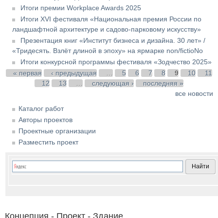
Итоги премии Workplace Awards 2025
Итоги XVI фестиваля «Национальная премия России по
ландшафтной архитектуре и садово-парковому искусству»
Презентация книг «Институт бизнеса и дизайна. 30 лет» /
«Тридесять. Взлёт длиной в эпоху» на ярмарке non/fictioNo
Итоги конкурсной программы фестиваля «Зодчество 2025»
Страницы
« первая
‹ предыдущая
…
5
6
7
8
9
10
11
12
13
…
следующая ›
последняя »
все новости
Каталог работ
Авторы проектов
Проектные организации
Разместить проект
Концепция - Проект - Здание