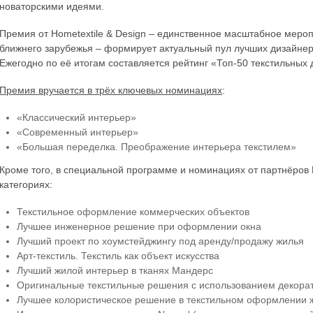
новаторскими идеями.
Премия от Hometextile & Design – единственное масштабное мероп
ближнего зарубежья – формирует актуальный пул лучших дизайнер
Ежегодно по её итогам составляется рейтинг «Топ-50 текстильных 
Премия вручается в трёх ключевых номинациях
:
«Классический интерьер»
«Современный интерьер»
«Большая переделка. Преображение интерьера текстилем»
Кроме того, в специальной программе и номинациях от партнёро
категориях:
Текстильное оформление коммерческих объектов
Лучшее инженерное решение при оформлении окна
Лучший проект по хоумстейджингу под аренду/продажу жилья
Арт-текстиль. Текстиль как объект искусства
Лучший жилой интерьер в тканях Мандерс
Оригинальные текстильные решения с использованием декора
Лучшее колористическое решение в текстильном оформлении 