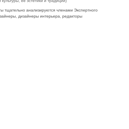
культуры, её эстетики и традиций)
оты тщательно анализируются членами Экспертного
изайнеры, дизайнеры интерьера, редакторы