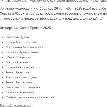
Интерьер в этническом стиле. Nomad (переосмысление кочевой 
На этапе модерации и отбора (до 26 сентября 2025 года) все раб
Совета и Жюри, в состав которых входят известные текстильные д
интерьерных журналов и преподаватели ведущих школ дизайна.
Экспертный Совет Премии 2025
:
Наталья Зуева
Ольга Филимонова
Марианна Могилёвская
Евгения Кривошеева
Юлия Лозовская
Мария Белова
Ольга Локтионова
Анна Пронская
Христина Высоцкая
Анна Похлебина
Наталья Костомарова
Татьяна Ковалёва
Сафия Балакирева (Казахстан)
Жюри Премии 2025
: