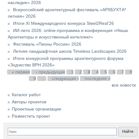
наследие» 2026
Всероссийский архитектурный фестиваль «АРХБУХТА*
летняя» 2026
Итоги XI Международного конкурса Steel2Real'26
ИИ-лето 2026: online-программа и конференция «Ниша.
Архитекторы и искусственный интеллект»
Фестиваль «Пионы России» 2026
Летняя ландшафтная школа Timeless Landscapes 2026
Итоги конкурсной программы архитектурного форума
«Зодчество ВРН 2026»
Страницы
« первая
‹ предыдущая
1
2
3
4
5
6
7
8
9
…
следующая ›
последняя »
все новости
Каталог работ
Авторы проектов
Проектные организации
Разместить проект