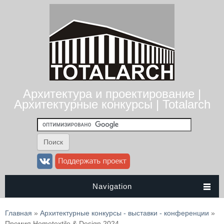
Архитектура и проектирование |
Архитектурные конкурсы | Totalarch
Navigation
Вы здесь
Главная
»
Архитектурные конкурсы - выставки - конференции
»
Премия Hometextile & Design 2024