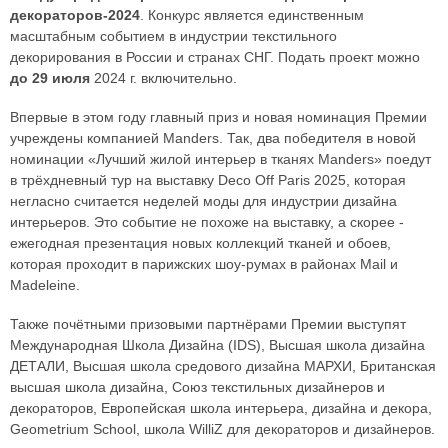
декораторов-2024
. Конкурс является единственным
масштабным событием в индустрии текстильного
декорирования в России и странах СНГ. Подать проект можно
до 29 июля
2024 г. включительно.
Впервые в этом году главный приз и новая номинация Премии
учреждены компанией Manders. Так, два победителя в новой
номинации «Лучший жилой интерьер в тканях Manders» поедут
в трёхдневный тур на выставку Deco Off Paris 2025, которая
негласно считается неделей моды для индустрии дизайна
интерьеров. Это событие не похоже на выставку, а скорее -
ежегодная презентация новых коллекций тканей и обоев,
которая проходит в парижских шоу-румах в районах Mail и
Madeleine.
Также почётными призовыми партнёрами Премии выступят
Международная Школа Дизайна (IDS), Высшая школа дизайна
ДЕТАЛИ, Высшая школа средового дизайна МАРХИ, Британская
высшая школа дизайна, Союз текстильных дизайнеров и
декораторов, Европейская школа интерьера, дизайна и декора,
Geometrium School, школа WilliZ для декораторов и дизайнеров.