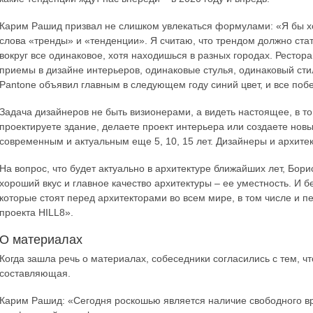
Карим Рашид призвал не слишком увлекаться формулами: «Я бы хо
слова «тренды» и «тенденции». Я считаю, что трендом должно ста
вокруг все одинаковое, хотя находишься в разных городах. Рестор
приемы в дизайне интерьеров, одинаковые стулья, одинаковый сти
Pantone объявил главным в следующем году синий цвет, и все поб
Задача дизайнеров не быть визионерами, а видеть настоящее, в то
проектируете здание, делаете проект интерьера или создаете новый
современным и актуальным еще 5, 10, 15 лет. Дизайнеры и архит
На вопрос, что будет актуально в архитектуре ближайших лет, Бор
хороший вкус и главное качество архитектуры – ее уместность. И б
которые стоят перед архитекторами во всем мире, в том числе и 
проекта HILL8».
О материалах
Когда зашла речь о материалах, собеседники согласились с тем, ч
составляющая.
Карим Рашид: «Сегодня роскошью является наличие свободного вр