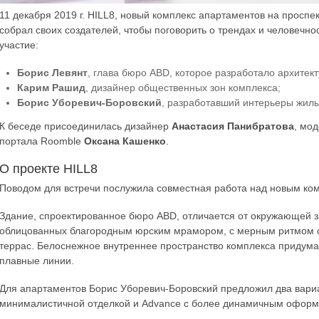
11 декабря 2019 г. HILL8, новый комплекс апартаментов на проспе
собрал своих создателей, чтобы поговорить о трендах и человечнос
участие:
Борис Левянт
, глава бюро ABD, которое разработало архитек
Карим Рашид
, дизайнер общественных зон комплекса;
Борис Уборевич-Боровский
, разработавший интерьеры жилы
К беседе присоединилась дизайнер
Анастасия Панибратова
, мо
портала Roomble
Оксана Кашенко
.
О проекте HILL8
Поводом для встречи послужила совместная работа над новым ко
Здание, спроектированное бюро ABD, отличается от окружающей з
облицованных благородным юрcким мрамором, с мерным ритмом ок
террас. Белоснежное внутреннее пространство комплекса придум
плавные линии.
Для апартаментов Борис Уборевич-Боровский предложил два вариан
минималистичной отделкой и Advance с более динамичным офор