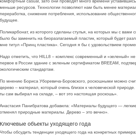
комфортный casual, зато они проводят много времени уставившись
меньше ресурсов. Технологии позволяют нам быть менее материал
переработка, снижение потребления, использование общественного 
будущее.
Поликарбонат, из которого сделаны стулья, на которых мы с вами 
было бы заменить на биоразлагаемый пластик, который будет разла
мне титул «Принц пластика». Сегодня я бы с удовольствием проме
Надо отметить, что HILL8 – комплекс современный и «зеленый» не
первое в России здание с зеленым сертификатом BREEAM, подтв
экологическим стандартам.
По мнению Бориса Уборевича-Боровского, роскошными можно счит
дерево – материал, который очень близок к человеческой природе.
ты сам выбирал на складе, – вот это настоящая роскошь».
Анастасия Панибратова добавила: «Материалы будущего — легкие м
отменял природные материалы. Дерево – это вечно».
Ключевые объекты уходящего года
Чтобы обсудить тенденции уходящего года на конкретных примерах