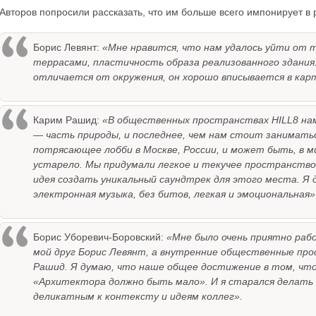
Авторов попросили рассказать, что им больше всего импонирует в
Борис Левянт:
«Мне нравится, что нам удалось уйти от 
террасами, пластичность образа реализованного здания
отличается от окружения, он хорошо вписывается в кар
Карим Рашид:
«В общественных пространствах HILL8 нам
— часть природы, и последнее, чем нам стоит занимать
потрясающее лобби в Москве, России, и может быть, в ми
устарело. Мы придумали легкое и текучее пространство
идея создать уникальный саундтрек для этого места. Я 
электронная музыка, без битов, легкая и эмоциональная»
Борис Уборевич-Боровский:
«Мне было очень приятно раб
мой друг Борис Левянт, а внутренние общественные пр
Рашид. Я думаю, что наше общее достижение в том, что 
«Архитектора должно быть мало». И я старался делать
деликатным к контексту и идеям коллег».