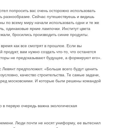
тел попросить вас очень осторожно использовать
ть разнообразие. Сейчас путешествуешь и видишь
аны по всему миру начали использовать одни и те же
ль, одинаковые яркие лампочки. Институт цвета
ежали, бросились производить синие продукты.
 время как все смотрят в прошлое. Если вы
 продукт, вам нужно создать что-то, что останется
екторы не предсказывают будущее, а формируют его».
ис Левянт предположил: «Больше всего будут ценить
езусловно, качество строительства. Те самые задачи,
перед московскими. И которые были решены командой
то в первую очередь важна экологическая
емени. Люди почти не носят униформу, ее вытеснил