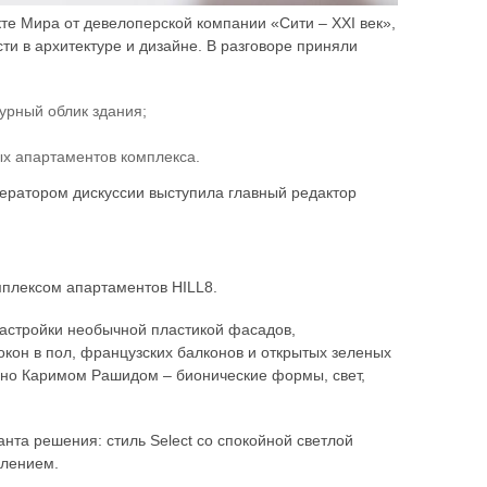
кте Мира от девелоперской компании «Сити – XXI век»,
ти в архитектуре и дизайне. В разговоре приняли
турный облик здания;
х апартаментов комплекса.
дератором дискуссии выступила главный редактор
мплексом апартаментов HILL8.
астройки необычной пластикой фасадов,
он в пол, французских балконов и открытых зеленых
ано Каримом Рашидом – бионические формы, свет,
та решения: стиль Select со спокойной светлой
млением.