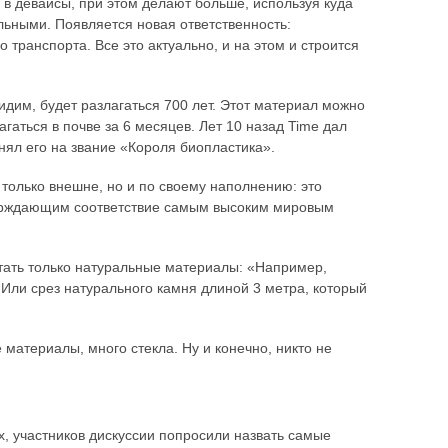
 в девайсы, при этом делают больше, используя куда
ьными. Появляется новая ответственность:
транспорта. Все это актуально, и на этом и строится
сидим, будет разлагаться 700 лет. Этот материал можно
гаться в почве за 6 месяцев. Лет 10 назад Time дал
нял его на звание «Короля биопластика».
 только внешне, но и по своему наполнению: это
ерждающим соответствие самым высоким мировым
ать только натуральные материалы: «Например,
 Или срез натурального камня длиной 3 метра, который
атериалы, много стекла. Ну и конечно, никто не
, участников дискуссии попросили назвать самые