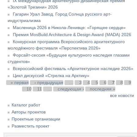
IX Международная архитектурно-дизайнерская премия
«Золотой Трезини» 2026
Гагарин Урал Завод. Город Солнца русского арт-
индустриализма
Масленица 2026 в Никола-Ленивце: «Горящее сердце»
Премия MosBuild Architecture & Design Award (MADA) 2026
Конкурсная программа Всероссийского архитектурного
молодёжного фестиваля «Перспектива 2026»
Форсайт-сессия «Будущее культурного наследия глазами
студентов»
Всероссийский фестиваль «Архитектурное наследие 2026»
Цикл дискуссий «Стрелка на Арктику»
Страницы
« первая
‹ предыдущая
…
3
4
5
6
7
8
9
10
11
…
следующая ›
последняя »
все новости
Каталог работ
Авторы проектов
Проектные организации
Разместить проект