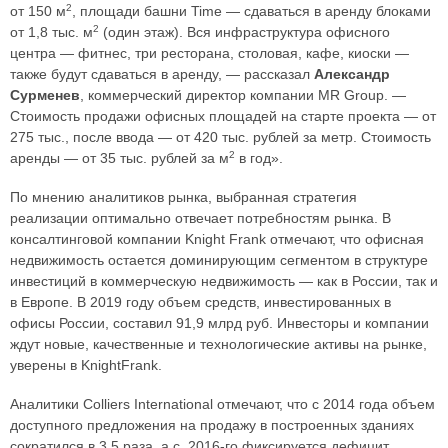
2
от 150 м
, площади башни Time — сдаваться в аренду блоками
2
от 1,8 тыс. м
(один этаж). Вся инфраструктура офисного
центра — фитнес, три ресторана, столовая, кафе, киоски —
также будут сдаваться в аренду, — рассказал
Александр
Сурменев
, коммерческий директор компании MR Group. —
Стоимость продажи офисных площадей на старте проекта — от
275 тыс., после ввода — от 420 тыс. рублей за метр. Стоимость
2
аренды — от 35 тыс. рублей за м
в год».
По мнению аналитиков рынка, выбранная стратегия
реализации оптимально отвечает потребностям рынка. В
консалтинговой компании Knight Frank отмечают, что офисная
недвижимость остается доминирующим сегментом в структуре
инвестиций в коммерческую недвижимость — как в России, так и
в Европе. В 2019 году объем средств, инвестированных в
офисы России, составил 91,9 млрд руб. Инвесторы и компании
ждут новые, качественные и технологические активы на рынке,
уверены в KnightFrank.
Аналитики Сolliers International отмечают, что с 2014 года объем
доступного предложения на продажу в построенных зданиях
сократился в 3,5 раза, а с 2016-го фиксируется дефицит