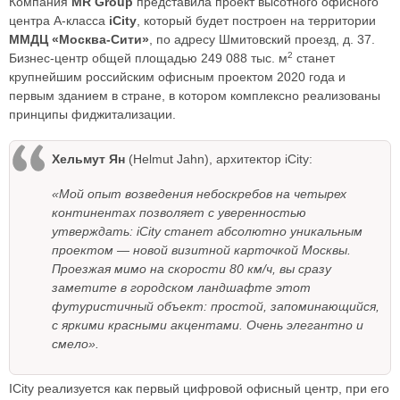
Компания
MR Group
представила проект высотного офисного
центра А-класса
iCity
, который будет построен на территории
ММДЦ «Москва-Сити»
, по адресу Шмитовский проезд, д. 37.
2
Бизнес-центр общей площадью 249 088 тыс. м
станет
крупнейшим российским офисным проектом 2020 года и
первым зданием в стране, в котором комплексно реализованы
принципы фиджитализации.
Хельмут Ян
(Helmut Jahn), архитектор iCity:
«Мой опыт возведения небоскребов на четырех
континентах позволяет с уверенностью
утверждать: iCity станет абсолютно уникальным
проектом — новой визитной карточкой Москвы.
Проезжая мимо на скорости 80 км/ч, вы сразу
заметите в городском ландшафте этот
футуристичный объект: простой, запоминающийся,
с яркими красными акцентами. Очень элегантно и
смело».
IСity реализуется как первый цифровой офисный центр, при его