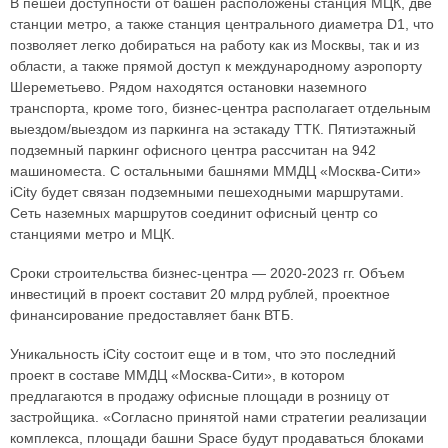
В пешей доступности от башен расположены станция МЦК, две
станции метро, а также станция центрального диаметра D1, что
позволяет легко добираться на работу как из Москвы, так и из
области, а также прямой доступ к международному аэропорту
Шереметьево. Рядом находятся остановки наземного
транспорта, кроме того, бизнес-центра располагает отдельным
выездом/выездом из паркинга на эстакаду ТТК. Пятиэтажный
подземный паркинг офисного центра рассчитан на 942
машиноместа. С остальными башнями ММДЦ «Москва-Сити»
iCity будет связан подземными пешеходными маршрутами.
Сеть наземных маршрутов соединит офисный центр со
станциями метро и МЦК.
Сроки строительства бизнес-центра — 2020-2023 гг. Объем
инвестиций в проект составит 20 млрд рублей, проектное
финансирование предоставляет банк ВТБ.
Уникальность iCity состоит еще и в том, что это последний
проект в составе ММДЦ «Москва-Сити», в котором
предлагаются в продажу офисные площади в розницу от
застройщика. «Согласно принятой нами стратегии реализации
комплекса, площади башни Space будут продаваться блоками