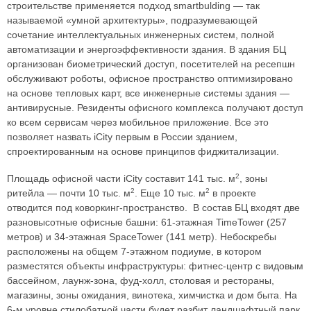
строительстве применяется подход smartbulding — так
называемой «умной архитектуры», подразумевающей
сочетание интеллектуальных инженерных систем, полной
автоматизации и энергоэффективности здания. В здания БЦ
организован биометрический доступ, посетителей на ресепшн
обслуживают роботы, офисное пространство оптимизировано
на основе тепловых карт, все инженерные системы здания —
антивирусные. Резиденты офисного комплекса получают доступ
ко всем сервисам через мобильное приложение. Все это
позволяет назвать iСity первым в России зданием,
спроектированным на основе принципов фиджитализации.
2
Площадь офисной части iСity составит 141 тыс. м
, зоны
2
2
ритейла — почти 10 тыс. м
. Еще 10 тыс. м
в проекте
отводится под коворкинг-пространство. В состав БЦ входят две
разновысотные офисные башни: 61-этажная TimeTower (257
метров) и 34-этажная SpaceTower (141 метр). Небоскребы
расположены на общем 7-этажном подиуме, в котором
разместятся объекты инфраструктуры: фитнес-центр с видовым
бассейном, лаунж-зона, фуд-холл, столовая и рестораны,
магазины, зоны ожидания, винотека, химчистка и дом быта. На
6-м уровне стилобатной части будет разбит ландшафтный парк.