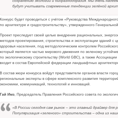
сохранению экологии и биоразнообразия. Мы очень надее
будут учитывать современные тенденции зелёной архи
Конкурс будет проводиться с учётом «Руководства Международног
по архитектуре и градостроительству», утвержденного Генераль
Проект преследует своей целью внедрение рациональных, энергоэ
методов проектирования, строительства и эксплуатации зданий с 
здоровья населения, под методологическим контролем Российского
который является частью мирового движения по зеленому устойчи
по экологическому строительству (World GBC), а также Ассоциаци
входит в состав Европейской федерации ландшафтных архитекторо
В состав жюри конкурса войдут представители органов власти го
региональные эксперты в сфере комплексного развития территорий
экономики, коммуникаций, технологий и инноваций.
Гай Имз
, Председатель Правления Российского совета по экологи
«В России сегодня сам рынок – это главный драйвер для
Популяризация «зеленого» строительства – одна из наши