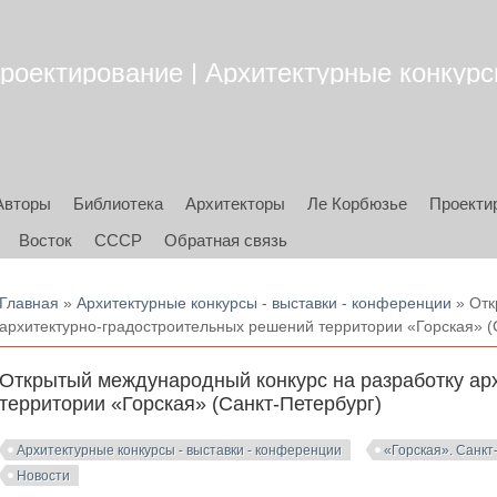
роектирование | Архитектурные конкурсы
Авторы
Библиотека
Архитекторы
Ле Корбюзье
Проекти
Восток
СССР
Обратная связь
Вы здесь
Главная
»
Архитектурные конкурсы - выставки - конференции
» Отк
архитектурно-градостроительных решений территории «Горская» (
Открытый международный конкурс на разработку ар
территории «Горская» (Санкт-Петербург)
Архитектурные конкурсы - выставки - конференции
«Горская». Санкт
Новости