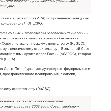
мся, что решения, предложенные участниками,
тектуры».
о союза архитекторов (МСА) по проведению конкурсов
ной конференцией ЮНЕСКО.
ффективных и экологически безопасных технологий и
целью повышения качества жизни и обеспечения
 Совета по экологическому строительству (RuGBC),
вому экологическому строительству – Всемирный Совет
и ландшафтных архитекторов России (АЛАРОС), которая
в (EFLA).
рода Санкт-Петербурга, международные, федеральные и
, пространственного планирования, экологии,
ческому строительству (RuGBC):
 развития «зеленого» строительства.
х главных задач с 2009 года. Совет внедряет