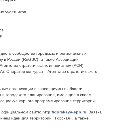
ых участников
ов
ми
дного сообщества городских и региональных
у в России (RuGBC), а также Ассоциации
гентство стратегических инициатив» (АСИ).
. Оператор конкурса – Агентство стратегического
ные организации и консорциумы в области
я и городского планирования, имеющие в своем
и социокультурного программирования территорий.
 официальном сайте:
http://gorskaya-spb.ru
. Заявка
анием идей для территории «Горская», а также