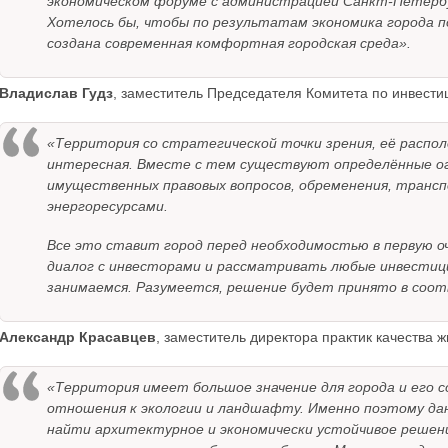
экономическом форуме с администрацией Санкт-Петербу
Хотелось бы, чтобы по результатам экономика города п
создана современная комфортная городская среда».
Владислав Гудз
, заместитель Председателя Комитета по инвести
«Территория со стратегической точки зрения, её распол
интересная. Вместе с тем существуют определённые ог
имущественных правовых вопросов, обременения, транс
энергоресурсами.
Все это ставит город перед необходимостью в первую о
диалог с инвесторами и рассматривать любые инвести
занимаемся. Разумеется, решение будет принято в соот
Александр Красавцев
, заместитель директора практик качества 
«Территория имеет большое значение для города и его с
отношения к экологии и ландшафту. Именно поэтому дан
найти архитектурное и экономически устойчивое решение