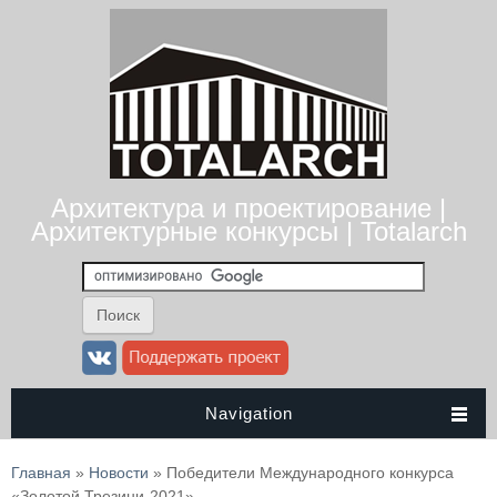
Архитектура и проектирование |
Архитектурные конкурсы | Totalarch
Navigation
Вы здесь
Главная
»
Новости
» Победители Международного конкурса
«Золотой Трезини-2021»