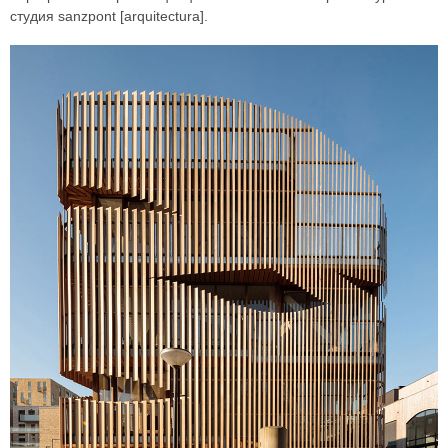
студия sanzpont [arquitectura].