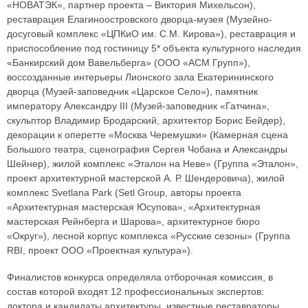
«НОВАТЭК», партнер проекта – Виктория Михельсон),
реставрация Елагиноостровского дворца-музея (Музейно-
досуговый комплекс «ЦПКиО им. С.М. Кирова»), реставрация и
приспособление под гостиницу 5* объекта культурного наследия
«Банкирский дом Вавельберга» (ООО «АСМ Групп»),
воссозданные интерьеры Лионского зала Екатерининского
дворца (Музей-заповедник «Царское Село»), памятник
императору Александру III (Музей-заповедник «Гатчина»,
скульптор Владимир Бродарский, архитектор Борис Бейдер),
декорации к оперетте «Москва Черемушки» (Камерная сцена
Большого театра, сценография Сергея Чобана и Александры
Шейнер), жилой комплекс «Эталон на Неве» (Группа «Эталон»,
проект архитектурной мастерской А. Р. Шендеровича), жилой
комплекс Svetlana Park (Setl Group, авторы проекта
«Архитектурная мастерская Юсупова», «Архитектурная
мастерская Рейнберга и Шарова», архитектурное бюро
«Округ»), лесной корпус комплекса «Русские сезоны» (Группа
RBI, проект ООО «Проектная культура»).
Финалистов конкурса определяла отборочная комиссия, в
состав которой входят 12 профессиональных экспертов:
доктора и кандидаты архитектуры, известные реставраторы,