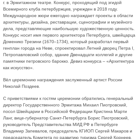
г. в Эрмитажном театре. Конкурс, проходящий под эгидой
Всемирного клуба петербуржцев, учрежден в 2018 году.
Международное жюри ежегодно награждает проекты в области
архитектуры, дизайна, реставрации, сценографии и музейного
дела, представляющие наибольшую художественную ценность.
Конкурс носит имя первого архитектора Петербурга, швейцарца
Доменико Трезини (1670–1734), который разработал первый
генплан города на Неве, спроектировал Летний дворец Петра I,
Петропавловский собор, здание Двенадцати коллегий и другие
памятники петровского барокко. Девиз конкурса – «Архитектура
как искусство».
Вёл церемонию награждения заслуженный артист России
Николай Поздеев.
С приветствиями к гостям церемонии обратились генеральный
директор Государственного Эрмитажа Михаил Пиотровский,
посол Швейцарии в Российской Федерации Кристина Марти
Ланг, вице-губернатор Санкт-Петербурга Борис Пиотровский,
руководитель Представительства МИД РФ в Петербурге
Владимир Запевалов, председатель КГИОП Сергей Макаров и
председатель Комитета по развитию туризма Сергей Корнеев.