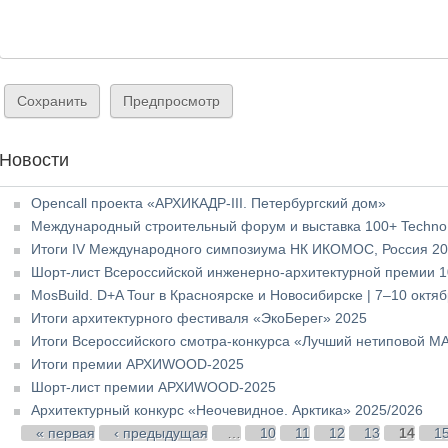
Новости
Opencall проекта «АРХИКАДР-III. Петербургский дом»
Международный строительный форум и выставка 100+ TechnoB
Итоги IV Международного симпозиума НК ИКОМОС, Россия 2
Шорт-лист Всероссийской инженерно-архитектурной премии 1
MosBuild. D+A Tour в Красноярске и Новосибирске | 7–10 октя
Итоги архитектурного фестиваля «ЭкоБерег» 2025
Итоги Всероссийского смотра-конкурса «Лучший нетиповой М
Итоги премии АРХИWOOD-2025
Шорт-лист премии АРХИWOOD-2025
Архитектурный конкурс «Неочевидное. Арктика» 2025/2026
Страницы
« первая
‹ предыдущая
…
10
11
12
13
14
1