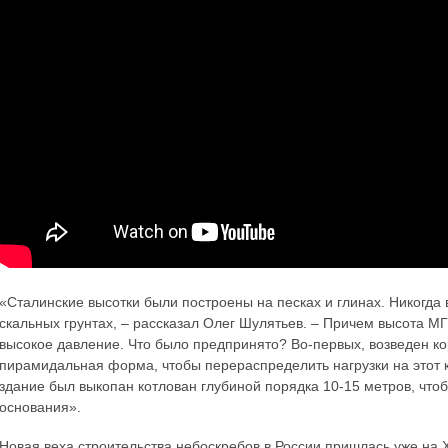
«Сталинские высотки были построены на песках и глинах. Никогда 
скальных грунтах, – рассказал Олег Шулятьев. – Причем высота МГ
высокое давление. Что было предпринято? Во-первых, возведен ко
пирамидальная форма, чтобы перераспределить нагрузки на этот
здание был выкопан котлован глубиной порядка 10-15 метров, что
основания».
Новая веха строительства небоскребов в России пришлась уже на X