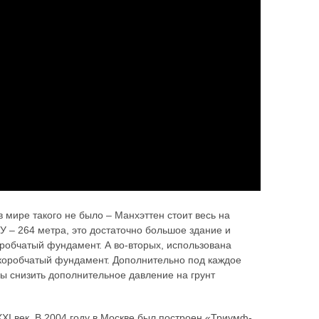
в мире такого не было – Манхэттен стоит весь на
У – 264 метра, это достаточно большое здание и
робчатый фундамент. А во-вторых, использована
 коробчатый фундамент. Дополнительно под каждое
бы снизить дополнительное давление на грунт
XI век. В 2004 году в Москве был построен «Триумф-