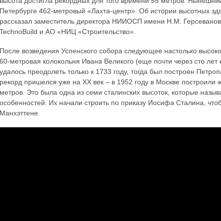
высота достигла рекордных для того времени 55 метров. Нынешни
Петербурге 462-метровый «Лахта-центр». Об истории высотных зда
рассказал заместитель директора НИИОСП имени Н.М. Герсеванова
TechnoBuild и АО «НИЦ «Строительство».
После возведения Успенского собора следующее настолько высокое
60-метровая колокольня Ивана Великого (еще почти через сто лет 
удалось преодолеть только к 1733 году, тогда был построен Петро
рекорд пришелся уже на XX век – в 1952 году в Москве построили
метров. Это была одна из семи сталинских высоток, которые назы
особенностей. Их начали строить по приказу Иосифа Сталина, что
Манхэттене.