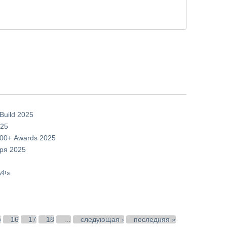
uild 2025
025
00+ Awards 2025
бря 2025
АФ»
5
16
17
18
…
следующая ›
последняя »