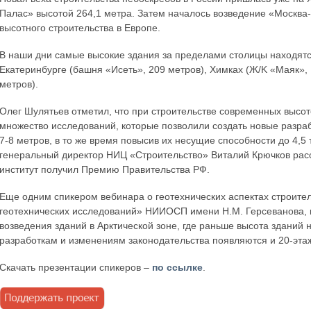
Палас» высотой 264,1 метра. Затем началось возведение «Москва-
высотного строительства в Европе.
В наши дни самые высокие здания за пределами столицы находятся
Екатеринбурге (башня «Исеть», 209 метров), Химках (Ж/K «Маяк»,
метров).
Олег Шулятьев отметил, что при строительстве современных высот
множество исследований, которые позволили создать новые разраб
7-8 метров, в то же время повысив их несущие способности до 4,5 
генеральный директор НИЦ «Строительство» Виталий Крючков расс
институт получил Премию Правительства РФ.
Еще одним спикером вебинара о геотехнических аспектах строител
геотехнических исследований» НИИОСП имени Н.М. Герсеванова, к.
возведения зданий в Арктической зоне, где раньше высота зданий 
разработкам и изменениям законодательства появляются и 20-эта
Скачать презентации спикеров –
по ссылке
.