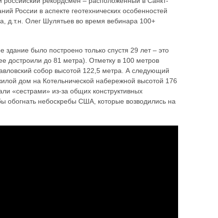
й российский рекордсмен – расположенный в Санкт-
ний России в аспекте геотехнических особенностей
, д.т.н. Олег Шулятьев во время вебинара 100+
 здание было построено только спустя 29 лет – это
ее достроили до 81 метра). Отметку в 100 метров
павловский собор высотой 122,5 метра. А следующий
 жилой дом на Котельнической набережной высотой 176
вали «сестрами» из-за общих конструктивных
бы обогнать небоскребы США, которые возводились на