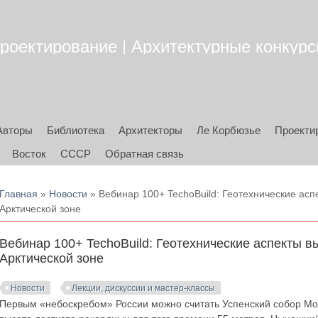
роектирование | Архитектурные конкурсы
Авторы
Библиотека
Архитекторы
Ле Корбюзье
Проекти
Восток
СССР
Обратная связь
Вы здесь
Главная
»
Новости
» Вебинар 100+ TechoBuild: Геотехнические аспе
Арктической зоне
Вебинар 100+ TechoBuild: Геотехнические аспекты в
Арктической зоне
Новости
Лекции, дискуссии и мастер-классы
Первым «небоскребом» России можно считать Успенский собор Мос