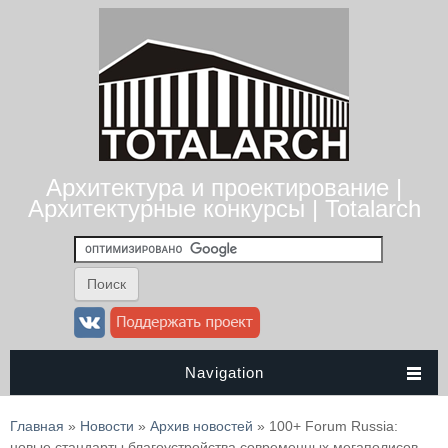
Архитектура и проектирование |
Архитектурные конкурсы | Totalarch
Navigation
Вы здесь
Главная
»
Новости
»
Архив новостей
» 100+ Forum Russia:
новые стандарты благоустройства современных мегаполисов