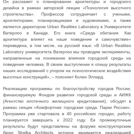
Он расскажет о планировании архитектуры и городского
дизайна в рамках авторской лекции «Психология высотного
строительства». Профессор сотрудничает с учеными,
архитекторами, планировщиками и художниками, а также
является директором Urban Realities Laboratory в Университете
Ватерлоо в Канаде. Его книга «Среда обитания. Как
архитектура влияет на наше поведение и самочувствие»
переведена, в том числе, на русский язык: «В Urban Realities
Laboratory университета Ватерлоо мы проводим эксперименты,
направленные на понимание влияния городской среды на
поведение человека. В своем выступлении я опишу результаты
наших исследований с упором на психологическое воздействие
высотных конструкций», – поясняет Колин Эллард.
Реализацию программы по благоустройству городов России,
финансируемую Фондом развития городской среды и АИЖК
(Агентство ипотечного жилищного кредитования), обсудят в
рамках секции «Комфортная городская среда. Парки России».
Программа уже стартовала в 40 российских городах, работу
планируется завершить к 2022 году. Ее промежуточные
результаты будут представлены на форуме конструкторским
бюро Strelka Architects, которое занимается реализацией