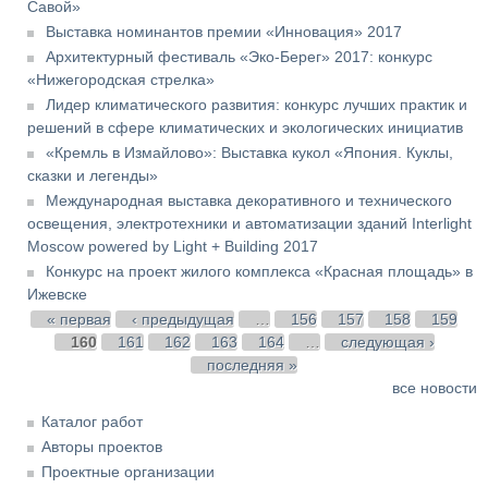
Савой»
Выставка номинантов премии «Инновация» 2017
Архитектурный фестиваль «Эко-Берег» 2017: конкурс
«Нижегородская стрелка»
Лидер климатического развития: конкурс лучших практик и
решений в сфере климатических и экологических инициатив
«Кремль в Измайлово»: Выставка кукол «Япония. Куклы,
сказки и легенды»
Международная выставка декоративного и технического
освещения, электротехники и автоматизации зданий Interlight
Moscow powered by Light + Building 2017
Конкурс на проект жилого комплекса «Красная площадь» в
Ижевске
Страницы
« первая
‹ предыдущая
…
156
157
158
159
160
161
162
163
164
…
следующая ›
последняя »
все новости
Каталог работ
Авторы проектов
Проектные организации