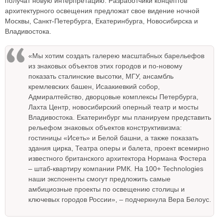
получат новую интерпретацию. Разработчики концептов
архитектурного освещения предложат свое видение ночной
Москвы, Санкт-Петербурга, Екатеринбурга, Новосибирска и
Владивостока.
«Мы хотим создать галерею масштабных барельефов
из знаковых объектов этих городов и по-новому
показать сталинские высотки, МГУ, ансамбль
кремлевских башен, Исаакиевкий собор,
Адмиралтейство, дворцовые комплексы Петербурга,
Лахта Центр, новосибирский оперный театр и мосты
Владивостока. Екатеринбург мы планируем представить
рельефом знаковых объектов конструктивизма:
гостиницы «Исеть» и Белой башни, а также показать
здания цирка, Театра оперы и балета, проект всемирно
известного британского архитектора Нормана Фостера
– штаб-квартиру компании РМК. На 100+ Technologies
наши экспоненты смогут предложить самые
амбициозные проекты по освещению столицы и
ключевых городов России», – подчеркнула Вера Белоус.