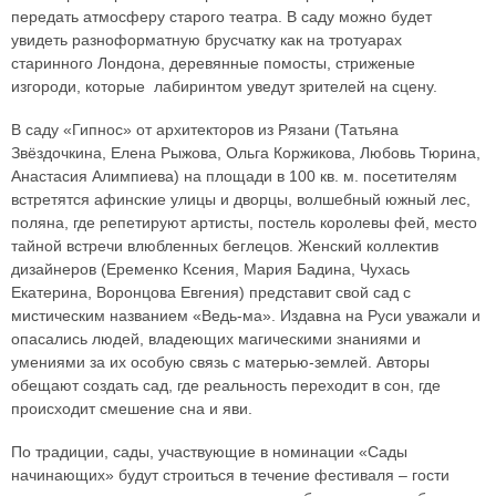
передать атмосферу старого театра. В саду можно будет
увидеть разноформатную брусчатку как на тротуарах
старинного Лондона, деревянные помосты, стриженые
изгороди, которые лабиринтом уведут зрителей на сцену.
В саду «Гипнос» от архитекторов из Рязани (Татьяна
Звёздочкина, Елена Рыжова, Ольга Коржикова, Любовь Тюрина,
Анастасия Алимпиева) на площади в 100 кв. м. посетителям
встретятся афинские улицы и дворцы, волшебный южный лес,
поляна, где репетируют артисты, постель королевы фей, место
тайной встречи влюбленных беглецов. Женский коллектив
дизайнеров (Еременко Ксения, Мария Бадина, Чухась
Екатерина, Воронцова Евгения) представит свой сад с
мистическим названием «Ведь-ма». Издавна на Руси уважали и
опасались людей, владеющих магическими знаниями и
умениями за их особую связь с матерью-землей. Авторы
обещают создать сад, где реальность переходит в сон, где
происходит смешение сна и яви.
По традиции, сады, участвующие в номинации «Сады
начинающих» будут строиться в течение фестиваля – гости