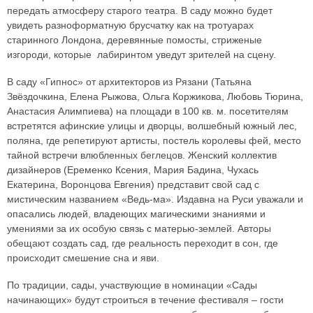
передать атмосферу старого театра. В саду можно будет
увидеть разноформатную брусчатку как на тротуарах
старинного Лондона, деревянные помосты, стриженые
изгороди, которые лабиринтом уведут зрителей на сцену.
В саду «Гипнос» от архитекторов из Рязани (Татьяна
Звёздочкина, Елена Рыжова, Ольга Коржикова, Любовь Тюрина,
Анастасия Алимпиева) на площади в 100 кв. м. посетителям
встретятся афинские улицы и дворцы, волшебный южный лес,
поляна, где репетируют артисты, постель королевы фей, место
тайной встречи влюбленных беглецов. Женский коллектив
дизайнеров (Еременко Ксения, Мария Бадина, Чухась
Екатерина, Воронцова Евгения) представит свой сад с
мистическим названием «Ведь-ма». Издавна на Руси уважали и
опасались людей, владеющих магическими знаниями и
умениями за их особую связь с матерью-землей. Авторы
обещают создать сад, где реальность переходит в сон, где
происходит смешение сна и яви.
По традиции, сады, участвующие в номинации «Сады
начинающих» будут строиться в течение фестиваля – гости