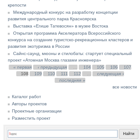
крепости
Международный конкурс на разработку концепции
развития центрального парка Красноярска
Выставка «Егише Татевосян» в музее Востока
Открытая программа Акселератора Всероссийского
конкурса на создание туристско-рекреационных кластеров и
развития экотуризма в России
Сайнс-саунд, мюоны и стилобаты: стартует специальный
проект «Атомная Москва глазами инженера»
Страницы
« первая
‹ предыдущая
…
104
105
106
107
108
109
110
111
112
…
следующая ›
последняя »
все новости
Каталог работ
Авторы проектов
Проектные организации
Разместить проект