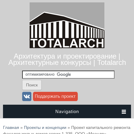
Архитектура и проектирование |
Архитектурные конкурсы | Totalarch
Navigation
Вы здесь
Главная
»
Проекты и концепции
» Проект капитального ремонта
фасадов жилых домов серии 1-335. ООО «Меандр»