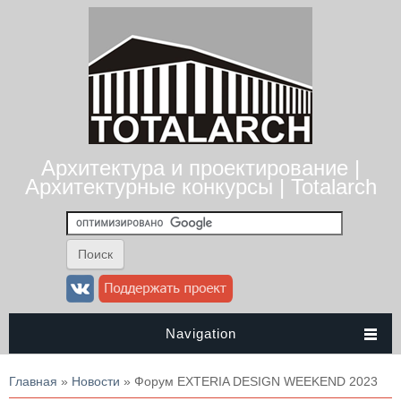
Архитектура и проектирование |
Архитектурные конкурсы | Totalarch
Navigation
Вы здесь
Главная
»
Новости
» Форум EXTERIA DESIGN WEEKEND 2023