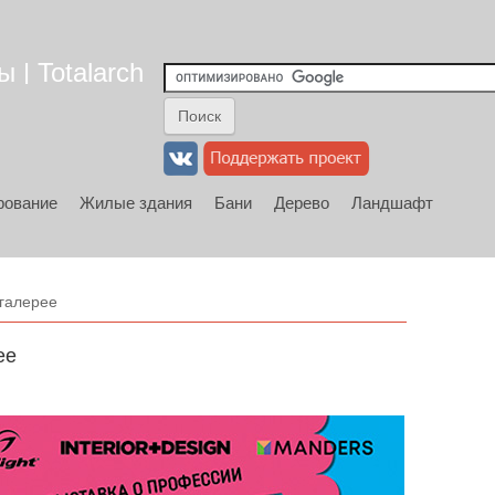
 | Totalarch
рование
Жилые здания
Бани
Дерево
Ландшафт
 галерее
ее