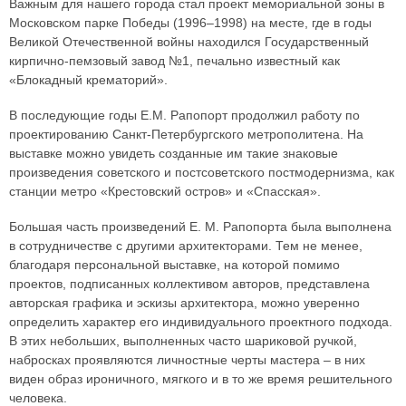
Важным для нашего города стал проект мемориальной зоны в
Московском парке Победы (1996–1998) на месте, где в годы
Великой Отечественной войны находился Государственный
кирпично-пемзовый завод №1, печально известный как
«Блокадный крематорий».
В последующие годы Е.М. Рапопорт продолжил работу по
проектированию Санкт-Петербургского метрополитена. На
выставке можно увидеть созданные им такие знаковые
произведения советского и постсоветского постмодернизма, как
станции метро «Крестовский остров» и «Спасская».
Большая часть произведений Е. М. Рапопорта была выполнена
в сотрудничестве с другими архитекторами. Тем не менее,
благодаря персональной выставке, на которой помимо
проектов, подписанных коллективом авторов, представлена
авторская графика и эскизы архитектора, можно уверенно
определить характер его индивидуального проектного подхода.
В этих небольших, выполненных часто шариковой ручкой,
набросках проявляются личностные черты мастера – в них
виден образ ироничного, мягкого и в то же время решительного
человека.