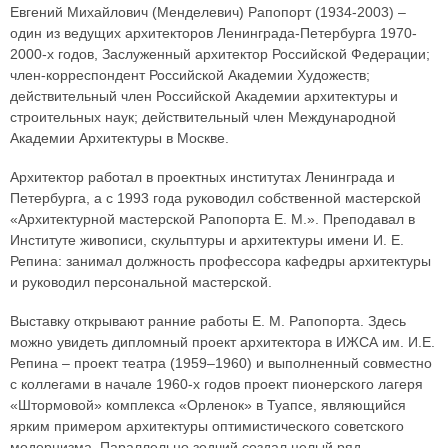
Евгений Михайлович (Менделевич) Рапопорт (1934-2003) –
один из ведущих архитекторов Ленинграда-Петербурга 1970-
2000-х годов, Заслуженный архитектор Российской Федерации;
член-корреспондент Российской Академии Художеств;
действительный член Российской Академии архитектуры и
строительных наук; действительный член Международной
Академии Архитектуры в Москве.
Архитектор работал в проектных институтах Ленинграда и
Петербурга, а с 1993 года руководил собственной мастерской
«Архитектурной мастерской Рапопорта Е. М.». Преподавал в
Институте живописи, скульптуры и архитектуры имени И. Е.
Репина: занимал должность профессора кафедры архитектуры
и руководил персональной мастерской.
Выставку открывают ранние работы Е. М. Рапопорта. Здесь
можно увидеть дипломный проект архитектора в ИЖСА им. И.Е.
Репина – проект театра (1959–1960) и выполненный совместно
с коллегами в начале 1960-х годов проект пионерского лагеря
«Штормовой» комплекса «Орленок» в Туапсе, являющийся
ярким примером архитектуры оптимистического советского
модернизма. Параллельно зодчий создал целый ряд