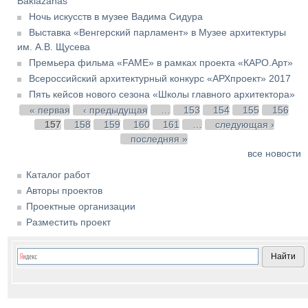
Baklažanas
Ночь искусств в музее Вадима Сидура
Выставка «Венгерский парламент» в Музее архитектуры
им. А.В. Щусева
Премьера фильма «FAME» в рамках проекта «КАРО.Арт»
Всероссийский архитектурный конкурс «АРХпроект» 2017
Пять кейсов нового сезона «Школы главного архитектора»
Страницы
« первая
‹ предыдущая
…
153
154
155
156
157
158
159
160
161
…
следующая ›
последняя »
все новости
Каталог работ
Авторы проектов
Проектные организации
Разместить проект