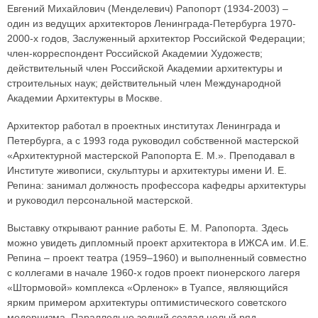
Евгений Михайлович (Менделевич) Рапопорт (1934-2003) –
один из ведущих архитекторов Ленинграда-Петербурга 1970-
2000-х годов, Заслуженный архитектор Российской Федерации;
член-корреспондент Российской Академии Художеств;
действительный член Российской Академии архитектуры и
строительных наук; действительный член Международной
Академии Архитектуры в Москве.
Архитектор работал в проектных институтах Ленинграда и
Петербурга, а с 1993 года руководил собственной мастерской
«Архитектурной мастерской Рапопорта Е. М.». Преподавал в
Институте живописи, скульптуры и архитектуры имени И. Е.
Репина: занимал должность профессора кафедры архитектуры
и руководил персональной мастерской.
Выставку открывают ранние работы Е. М. Рапопорта. Здесь
можно увидеть дипломный проект архитектора в ИЖСА им. И.Е.
Репина – проект театра (1959–1960) и выполненный совместно
с коллегами в начале 1960-х годов проект пионерского лагеря
«Штормовой» комплекса «Орленок» в Туапсе, являющийся
ярким примером архитектуры оптимистического советского
модернизма. Параллельно зодчий создал целый ряд