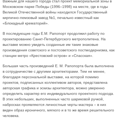
Важным для нашего города стал проект мемориальной зоны в
Московском парке Победы (1996–1998) на месте, где в годы
Великой Отечественной войны находился Государственный
кирпично-пемзовый завод №1, печально известный как
«Блокадный крематорий».
В последующие годы Е.М. Рапопорт продолжил работу по
проектированию Санкт-Петербургского метрополитена. На
выставке можно увидеть созданные им такие знаковые
произведения советского и постсоветского постмодернизма, как
станции метро «Крестовский остров» и «Спасская».
Большая часть произведений Е. М. Рапопорта была выполнена
в сотрудничестве с другими архитекторами. Тем не менее,
благодаря персональной выставке, на которой помимо
проектов, подписанных коллективом авторов, представлена
авторская графика и эскизы архитектора, можно уверенно
определить характер его индивидуального проектного подхода.
В этих небольших, выполненных часто шариковой ручкой,
набросках проявляются личностные черты мастера – в них
виден образ ироничного, мягкого и в то же время решительного
человека.