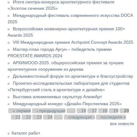
Итоги смотра-конкурса архитектурного фестиваля
«Золотое сечение 2025»
Международный фестиваль современного искусства DOCA
2025
Всероссийская инженерно-архитектурная премия 100+
Awards 2025
VIII Международная премия Archpoint Concept Awards 2025
Мастер-план города Аргун – победитель премии
PROESTATE AWARDS 2024
АРХИWOOD-2025: общероссийская премия за лучшее
архитектурное сооружение из дерева
Дальневосточный форум по архитектуре и благоустройству
Проектно-исследовательская лаборатория для студентов
«Петербургский стиль в архитектуре и дизайне»
Выставка алюминиевых скульптур АлюмАрт
Международный конкурс «Дизайн-Перспектива 2025»
Страницы
« первая
‹ предыдущая
…
16
17
18
19
20
21
22
23
24
…
следующая ›
последняя »
все новости
Каталог работ