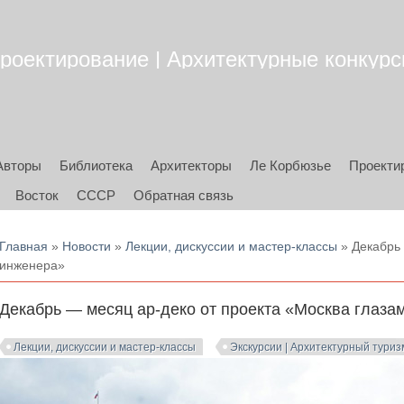
роектирование | Архитектурные конкурсы
Авторы
Библиотека
Архитекторы
Ле Корбюзье
Проекти
Восток
СССР
Обратная связь
Вы здесь
Главная
»
Новости
»
Лекции, дискуссии и мастер-классы
» Декабрь 
инженера»
Декабрь — месяц ар-деко от проекта «Москва глаза
Лекции, дискуссии и мастер-классы
Экскурсии | Архитектурный туриз