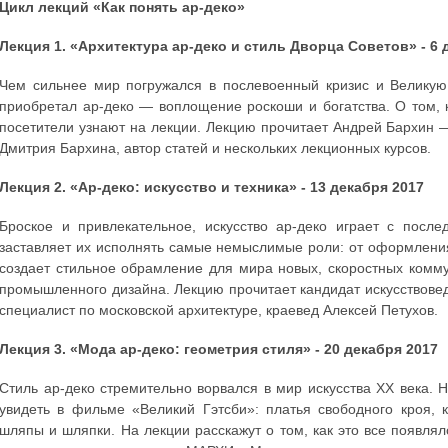
Цикл лекций «Как понять ар-деко»
Лекция 1. «Архитектура ар-деко и стиль Дворца Советов» - 6 
Чем сильнее мир погружался в послевоенный кризис и Великую
приобретал ар-деко — воплощение роскоши и богатства. О том, 
посетители узнают на лекции. Лекцию прочитает Андрей Бархин 
Дмитрия Бархина, автор статей и нескольких лекционных курсов.
Лекция 2. «Ар-деко: искусство и техника» - 13 декабря 2017
Броское и привлекательное, искусство ар-деко играет с пос
заставляет их исполнять самые немыслимые роли: от оформлени
создает стильное обрамление для мира новых, скоростных комм
промышленного дизайна. Лекцию прочитает кандидат искусствове
специалист по московской архитектуре, краевед Алексей Петухов.
Лекция 3. «Мода ар-деко: геометрия стиля» - 20 декабря 2017
Стиль ар-деко стремительно ворвался в мир искусства ХХ века.
увидеть в фильме «Великий Гэтсби»: платья свободного кроя, 
шляпы и шляпки. На лекции расскажут о том, как это все появл