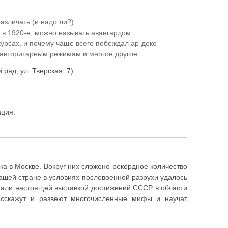
различать (и надо ли?)
о в 1920-е, можно называть авангардом
урсах, и почему чаще всего побеждал ар-деко
 авторитарным режимам и многое другое
ряд, ул. Тверская, 7)
ация:
а в Москве. Вокруг них сложено рекордное количество
нашей стране в условиях послевоенной разрухи удалось
стали настоящей выставкой достижений СССР в области
асскажут и развеют многочисленные мифы и научат