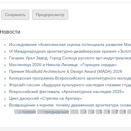
Новости
Исследование «Комплексная оценка потенциала развития Ма
IX Международная архитектурно-дизайнерская премия «Золот
Гагарин Урал Завод. Город Солнца русского арт-индустриализ
Масленица 2026 в Никола-Ленивце: «Горящее сердце»
Премия MosBuild Architecture & Design Award (MADA) 2026
Конкурсная программа Всероссийского архитектурного молод
Форсайт-сессия «Будущее культурного наследия глазами студ
Всероссийский фестиваль «Архитектурное наследие 2026»
Цикл дискуссий «Стрелка на Арктику»
Возвращение к корням: почему деревянная архитектура снова
Страницы
« первая
‹ предыдущая
…
3
4
5
6
7
8