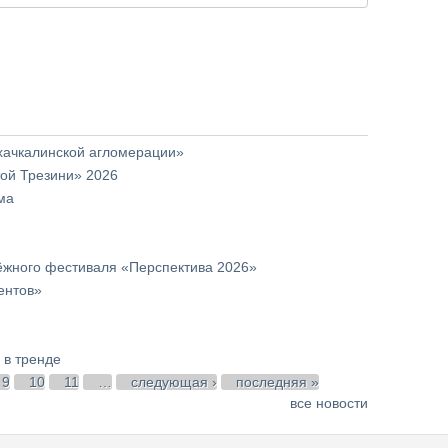
хачкалинской агломерации»
ой Трезини» 2026
ма
ёжного фестиваля «Перспектива 2026»
ентов»
 в тренде
9
10
11
…
следующая ›
последняя »
все новости