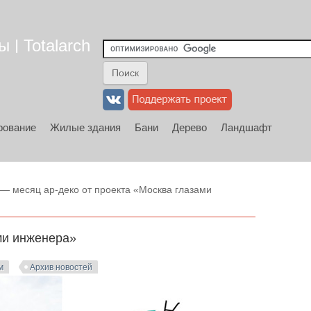
 | Totalarch
рование
Жилые здания
Бани
Дерево
Ландшафт
— месяц ар-деко от проекта «Москва глазами
ми инженера»
м
Архив новостей