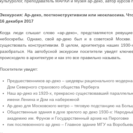
культуролог, преподаватель МАРХИ и Музея ар-деко, автор курсов п
Экскурсия: Ар-деко, постконструктивизм или неоклассика. Чт
16 декабря 2017
Когда люди слышат слово «ар-деко», представляются ревущие
небоскребы. Однако, свой ар-деко был и в советской Москве
существовать конструктивизм. В целом, архитектура наших 1930-
разобраться. На автобусной экскурсии посетители увидят ключ
происходило в архитектуре и как это все правильно называть.
Посетители увидят:
Предшественников ар-деко – шедевры рационального модерна 
Дом Северного страхового общества Рерберга
Наш ар-деко из 1920-х, прекрасно существовавший параллельн
имени Ленина и Дом на набережной
Ар-деко для Московского метро – тяговую подстанцию на Боль
Общественные здания в духе зрелого ар деко 1930-х: Народн
академию им. Фрунзе и Государственный архив на Пироговке
пик послевоенного ар деко – Главное здание МГУ на Воробьев