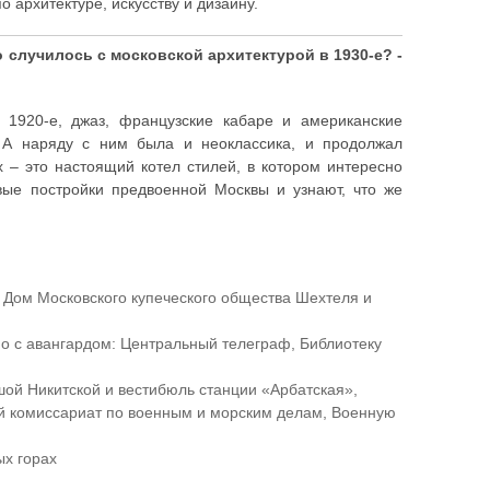
о архитектуре, искусству и дизайну.
о случилось с московской архитектурой в 1930-е? -
 1920-е, джаз, французские кабаре и американские
. А наряду с ним была и неоклассика, и продолжал
х – это настоящий котел стилей, в котором интересно
евые постройки предвоенной Москвы и узнают, что же
Дом Московского купеческого общества Шехтеля и
о с авангардом: Центральный телеграф, Библиотеку
шой Никитской и вестибюль станции «Арбатская»,
ый комиссариат по военным и морским делам, Военную
ых горах