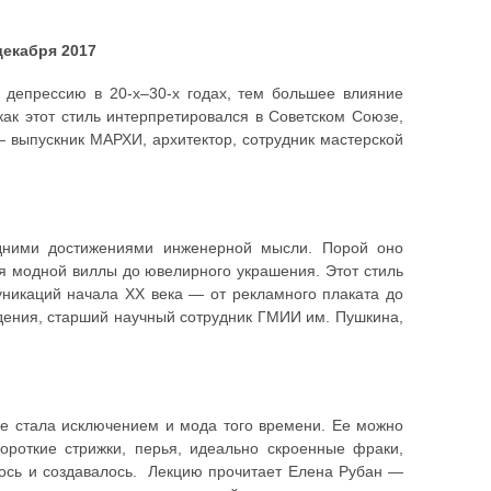
декабря 2017
 депрессию в 20-х–30-х годах, тем большее влияние
как этот стиль интерпретировался в Советском Союзе,
— выпускник МАРХИ, архитектор, сотрудник мастерской
ледними достижениями инженерной мысли. Порой оно
я модной виллы до ювелирного украшения. Этот стиль
уникаций начала XX века — от рекламного плаката до
дения, старший научный сотрудник ГМИИ им. Пушкина,
 Не стала исключением и мода того времени. Ее можно
короткие стрижки, перья, идеально скроенные фраки,
ялось и создавалось. Лекцию прочитает Елена Рубан —