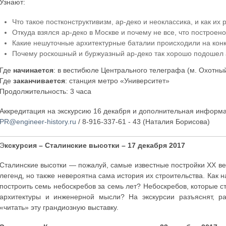
Узнают:
Что такое постконструктивизм, ар-деко и неоклассика, и как их 
Откуда взялся ар-деко в Москве и почему не все, что построен
Какие нешуточные архитектурные баталии происходили на конк
Почему роскошный и буржуазный ар-деко так хорошо подошел
Где
начинается
: в вестибюле Центрального телеграфа (м. Охотный 
Где
заканчивается
: станция метро «Университет»
Продолжительность: 3 часа
Аккредитация на экскурсию 16 декабря и дополнительная информ
PR@engineer-history.ru
/ 8-916-337-61 - 43 (Наталия Борисова)
Э
кскурсия – Сталинские высотки – 17 декабря 2017
Сталинские высотки — пожалуй, самые известные постройки XX век
легенд, но также невероятна сама история их строительства. Как 
построить семь небоскребов за семь лет? Небоскребов, которые 
архитектуры и инженерной мысли? На экскурсии разъяснят, р
«читать» эту грандиозную выставку.