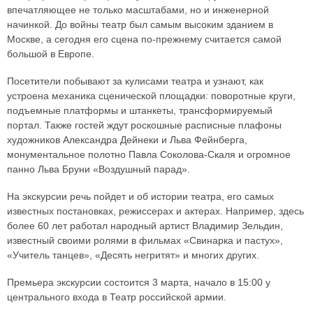
впечатляющее не только масштабами, но и инженерной
начинкой. До войны театр был самым высоким зданием в
Москве, а сегодня его сцена по-прежнему считается самой
большой в Европе.
Посетители побывают за кулисами театра и узнают, как
устроена механика сценической площадки: поворотные круги,
подъемные платформы и штанкеты, трансформируемый
портал. Также гостей ждут роскошные расписные плафоны
художников Александра Дейнеки и Льва Фейнберга,
монументальное полотно Павла Соколова-Скаля и огромное
панно Льва Бруни «Воздушный парад».
На экскурсии речь пойдет и об истории театра, его самых
известных постановках, режиссерах и актерах. Например, здесь
более 60 лет работал народный артист Владимир Зельдин,
известный своими ролями в фильмах «Свинарка и пастух»,
«Учитель танцев», «Десять негритят» и многих других.
Премьера экскурсии состоится 3 марта, начало в 15:00 у
центрального входа в Театр российской армии.