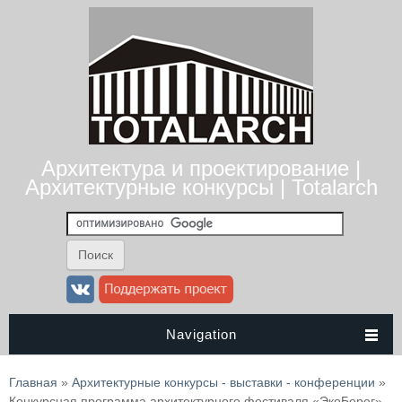
Архитектура и проектирование |
Архитектурные конкурсы | Totalarch
Navigation
Вы здесь
Главная
»
Архитектурные конкурсы - выставки - конференции
»
Конкурсная программа архитектурного фестиваля «ЭкоБерег»